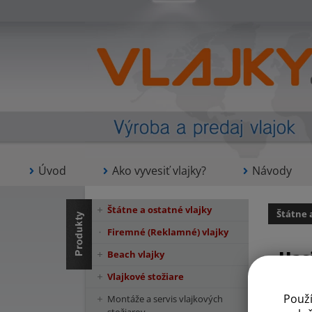
Úvod
Ako vyvesiť vlajky?
Návody
Štátne a ostatné vlajky
Štátne 
Firemné (Reklamné) vlajky
Has
Beach vlajky
Vlajkové stožiare
Použ
Montáže a servis vlajkových