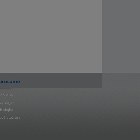
orúčame
e vlajky
ba vlajok
h vlajky
ové stožiare