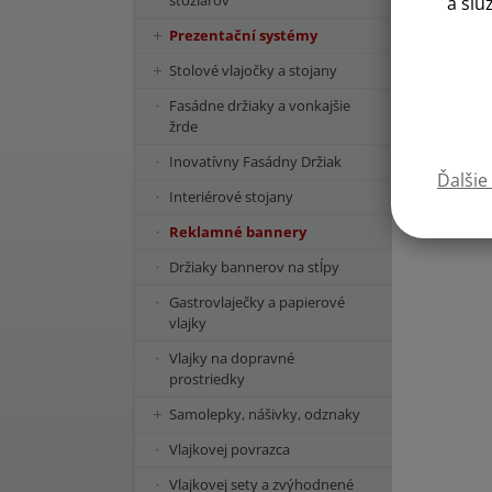
stožiarov
a slu
Prezentační systémy
Stolové vlajočky a stojany
Fasádne držiaky a vonkajšie
žrde
Inovatívny Fasádny Držiak
Ďalšie
Interiérové stojany
Reklamné bannery
Držiaky bannerov na stĺpy
Gastrovlaječky a papierové
vlajky
Vlajky na dopravné
prostriedky
Samolepky, nášivky, odznaky
Vlajkovej povrazca
Vlajkovej sety a zvýhodnené