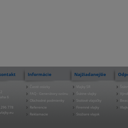
kontakt
Informácie
Najžiadanejšie
Odp
Časté otázky
Vlajky SR
Štátn
22
FAQ - Generátory ozónu
Štátne vlajky
Výro
raha 6
Obchodné podmienky
Stolové vlajočky
Beac
 296 778
Referencie
Firemné vlajky
Vlajk
lajky.eu
Reklamacie
Stožiare vlajok