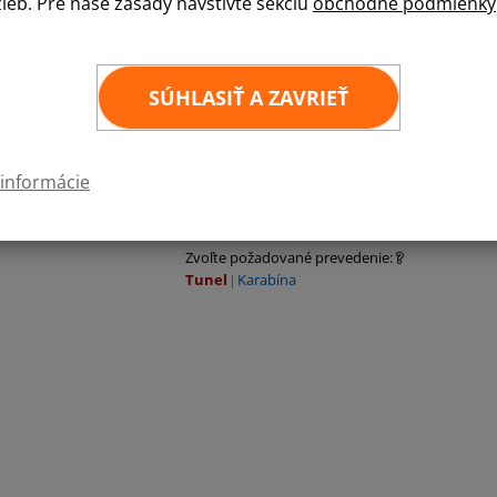
žieb. Pre naše zásady navštívte sekciu
obchodné podmienky
Ponúkame kvalitne spracované hasičské vlajky.
polyester Easyflag a luxusný lesklý Luxflag (men
interiéri.
SÚHLASIŤ A ZAVRIEŤ
80
×
120cm Easyflag
80
×
120cm Luxflag
100
×
150cm Easyflag
 informácie
100
×
150cm Luxflag
Zvoľte požadované prevedenie:
Tunel
Karabína