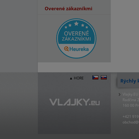
Overené zákazníkmi
▲ HORE
Rýchly 
Vlajky.EU
Radčina 
160 00 P
+421 919
obchod@v