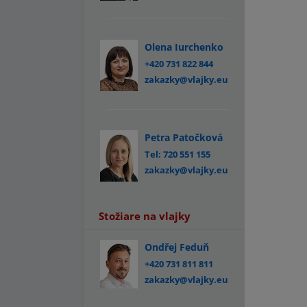
Olena Iurchenko
+420 731 822 844
zakazky@vlajky.eu
Petra Patočková
Tel: 720 551 155
zakazky@vlajky.eu
Stožiare na vlajky
Ondřej Feduň
+420 731 811 811
zakazky@vlajky.eu