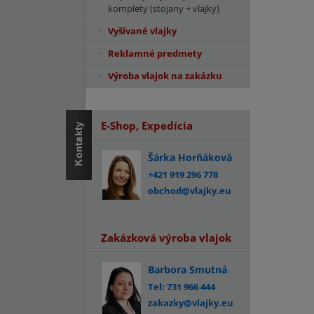
komplety (stojany + vlajky)
Vyšívané vlajky
Reklamné predmety
Výroba vlajok na zakázku
E-Shop, Expedícia
Šárka Horňáková
+421 919 296 778
obchod@vlajky.eu
Zakázková výroba vlajok
Barbora Smutná
Tel: 731 966 444
zakazky@vlajky.eu