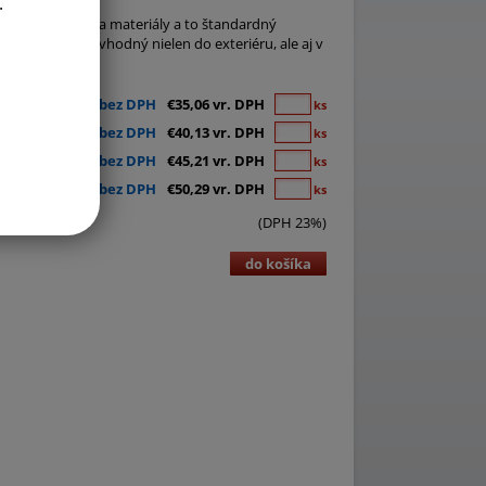
.
 Na výber sú dva materiály a to štandardný
ej priehľadný), vhodný nielen do exteriéru, ale aj v
€28,50 bez DPH
€35,06 vr. DPH
ks
€32,63 bez DPH
€40,13 vr. DPH
ks
€36,76 bez DPH
€45,21 vr. DPH
ks
€40,89 bez DPH
€50,29 vr. DPH
ks
(DPH 23%)
do košíka