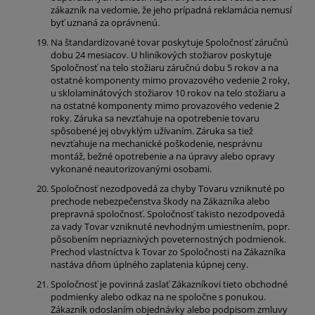
zákazník na vedomie, že jeho prípadná reklamácia nemusí
byť uznaná za oprávnenú.
Na štandardizované tovar poskytuje Spoločnosť záručnú
dobu 24 mesiacov. U hliníkových stožiarov poskytuje
Spoločnosť na telo stožiaru záručnú dobu 5 rokov a na
ostatné komponenty mimo provazového vedenie 2 roky,
u sklolaminátových stožiarov 10 rokov na telo stožiaru a
na ostatné komponenty mimo provazového vedenie 2
roky. Záruka sa nevzťahuje na opotrebenie tovaru
spôsobené jej obvyklým užívaním. Záruka sa tiež
nevzťahuje na mechanické poškodenie, nesprávnu
montáž, bežné opotrebenie a na úpravy alebo opravy
vykonané neautorizovanými osobami.
Spoločnosť nezodpovedá za chyby Tovaru vzniknuté po
prechode nebezpečenstva škody na Zákazníka alebo
prepravná spoločnosť. Spoločnosť takisto nezodpovedá
za vady Tovar vzniknuté nevhodným umiestnením, popr.
pôsobením nepriaznivých poveternostných podmienok.
Prechod vlastníctva k Tovar zo Spoločnosti na Zákazníka
nastáva dňom úplného zaplatenia kúpnej ceny.
Spoločnosť je povinná zaslať Zákazníkovi tieto obchodné
podmienky alebo odkaz na ne spoločne s ponukou.
Zákazník odoslaním objednávky alebo podpisom zmluvy