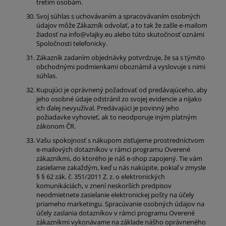
tretím osobám.
Svoj súhlas s uchovávaním a spracovávaním osobných
údajov môže Zákazník odvolať, a to tak že zašle e-mailom
žiadosť na info@vlajky.eu alebo túto skutočnosť oznámi
Spoločnosti telefonicky.
Zákazník zadaním objednávky potvrdzuje, že sa s týmito
obchodnými podmienkami oboznámil a vyslovuje s nimi
súhlas.
Kupujúci je oprávnený požadovať od predávajúceho, aby
jeho osobné údaje odstránil zo svojej evidencie a nijako
ich ďalej nevyužíval. Predávajúci je povinný jeho
požiadavke vyhovieť, ak to neodporuje iným platným
zákonom ČR.
Vašu spokojnosť s nákupom zisťujeme prostredníctvom
e-mailových dotazníkov v rámci programu Overené
zákazníkmi, do ktorého je náš e-shop zapojený. Tie vám
zasielame zakaždým, keď u nás nakúpite, pokiaľ v zmysle
§ § 62 zák. č. 351/2011 Z. z. o elektronických
komunikáciách, v znení neskorších predpisov
neodmietnete zasielanie elektronickej pošty na účely
priameho marketingu. Spracúvanie osobných údajov na
účely zaslania dotazníkov v rámci programu Overené
zákazníkmi vykonávame na základe nášho oprávneného