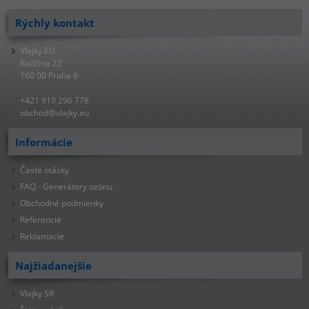
Rýchly kontakt
Vlajky.EU
Radčina 22
160 00 Praha 6
+421 919 296 778
obchod@vlajky.eu
Informácie
Časté otázky
FAQ - Generátory ozónu
Obchodné podmienky
Referencie
Reklamacie
Najžiadanejšie
Vlajky SR