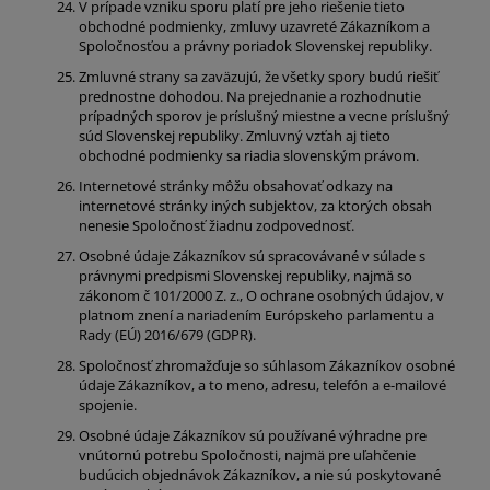
V prípade vzniku sporu platí pre jeho riešenie tieto
obchodné podmienky, zmluvy uzavreté Zákazníkom a
Spoločnosťou a právny poriadok Slovenskej republiky.
Zmluvné strany sa zaväzujú, že všetky spory budú riešiť
prednostne dohodou. Na prejednanie a rozhodnutie
prípadných sporov je príslušný miestne a vecne príslušný
súd Slovenskej republiky. Zmluvný vzťah aj tieto
obchodné podmienky sa riadia slovenským právom.
Internetové stránky môžu obsahovať odkazy na
internetové stránky iných subjektov, za ktorých obsah
nenesie Spoločnosť žiadnu zodpovednosť.
Osobné údaje Zákazníkov sú spracovávané v súlade s
právnymi predpismi Slovenskej republiky, najmä so
zákonom č 101/2000 Z. z., O ochrane osobných údajov, v
platnom znení a nariadením Európskeho parlamentu a
Rady (EÚ) 2016/679 (GDPR).
Spoločnosť zhromažďuje so súhlasom Zákazníkov osobné
údaje Zákazníkov, a to meno, adresu, telefón a e-mailové
spojenie.
Osobné údaje Zákazníkov sú používané výhradne pre
vnútornú potrebu Spoločnosti, najmä pre uľahčenie
budúcich objednávok Zákazníkov, a nie sú poskytované