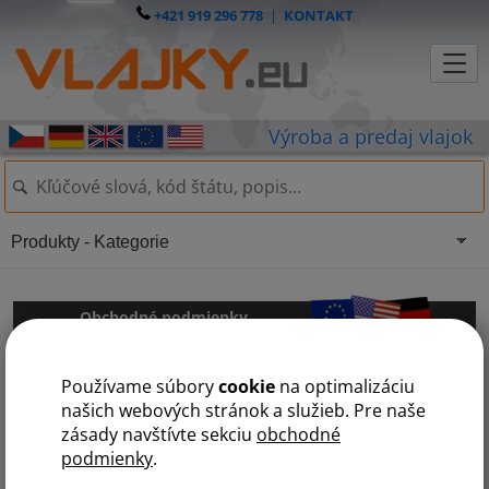
+421 919 296 778
|
KONTAKT
Produkty - Kategorie
Obchodné podmienky
Používame súbory
cookie
na optimalizáciu
Obchodné podmienky spoločnosti Vlajky.
EU sro, Radčina 497/22,
našich webových stránok a služieb. Pre naše
Praha 6, 161 00
zásady navštívte sekciu
obchodné
podmienky
.
Pokiaľ nie je v kúpnej alebo inej zmluve výslovne uvedené
inak, platia pre vzájomné vzťahy Spoločnosti so