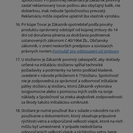
Spoločnosti. Pri písomnej reklamácii je Zákazník povinný
zaslať reklamovaný tovar poštou ako obyčajný balík, nie
dobierkou, inak nebude Spoločnosťou prevzatý.
Reklamáciu môže úspešne uplatniť iba vlastník výrobku.
Pri kúpe Tovar je Zákazník-spotrebiteľ podľa povahy
produktu oprávnený odstúpiť od kúpnej zmluvy do 14
dní od doručenia plnenia za dodržania podmienok
ustanovených zákonom č 40/1964 Zb., Občiansky
zákonník, v znení neskorších predpisov a súvisiacich
právnych noriem.
Formulář pro odstoupení od smlouvy
U stožiarov je Zákazník povinný zabezpečiť, aby doklady
určené na inštaláciu stožiarov spĺňal technické
požiadavky a podmienky na tento podklad kladené,
uvedené v návode priloženom k ??stožiaru. Spoločnosť
nie je zodpovedná za správnosť a odbornosť inštalácie
pätky stožiaru aj stožiaru, ktorú Zákazník vykonáva
svojpomocne alebo s pomocou iných osôb na svoje
náklady a Spoločnosť sa zrieka akejkoľvek zodpovednosti
za škody takúto inštaláciou vzniknuté.
Stožiare je nutné používať iba v súlade s návodmi na ich
používanie a dokumentom, ktorý obsahuje prípustné
rýchlosti vetra a odporúčané veľkosti vlajok, ktoré na nich
môžu byť umiestnené. V prípade nedodržania
odporúčaných veľkostí vlajok a rýchlosťou vetra, berie