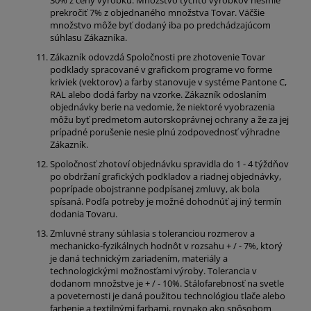
30% z ceny výrobku. Množstvo týchto výrobkov nesmie
prekročiť 7% z objednaného množstva Tovar. Väčšie
množstvo môže byť dodaný iba po predchádzajúcom
súhlasu Zákazníka.
Zákazník odovzdá Spoločnosti pre zhotovenie Tovar
podklady spracované v grafickom programe vo forme
kriviek (vektorov) a farby stanovuje v systéme Pantone C,
RAL alebo dodá farby na vzorke. Zákazník odoslaním
objednávky berie na vedomie, že niektoré vyobrazenia
môžu byť predmetom autorskoprávnej ochrany a že za jej
prípadné porušenie nesie plnú zodpovednosť výhradne
Zákazník.
Spoločnosť zhotoví objednávku spravidla do 1 - 4 týždňov
po obdržaní grafických podkladov a riadnej objednávky,
poprípade obojstranne podpísanej zmluvy, ak bola
spísaná. Podľa potreby je možné dohodnúť aj iný termín
dodania Tovaru.
Zmluvné strany súhlasia s toleranciou rozmerov a
mechanicko-fyzikálnych hodnôt v rozsahu + / - 7%, ktorý
je daná technickým zariadením, materiály a
technologickými možnosťami výroby. Tolerancia v
dodanom množstve je + / - 10%. Stálofarebnosť na svetle
a poveternosti je daná použitou technológiou tlače alebo
farbenie a textilnými farbami, rovnako ako spôsobom