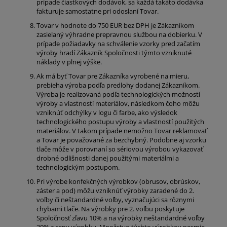
prípade čiastkových dodávok, sa každá takáto dodávka
fakturuje samostatne pri odoslaní Tovar.
Tovar v hodnote do 750 EUR bez DPH je Zákazníkom
zasielaný výhradne prepravnou službou na dobierku. V
prípade požiadavky na schválenie vzorky pred začatím
výroby hradí Zákazník Spoločnosti týmto vzniknuté
náklady v plnej výške.
Ak má byť Tovar pre Zákazníka vyrobené na mieru,
prebieha výroba podľa predlohy dodanej Zákazníkom.
Výroba je realizovaná podľa technologických možností
výroby a vlastností materiálov, následkom čoho môžu
vzniknúť odchýlky v logu či farbe, ako výsledok
technologického postupu výroby a vlastností použitých
materiálov. V takom prípade nemožno Tovar reklamovať
a Tovar je považované za bezchybný. Podobne aj vzorku
tlače môže v porovnaní so sériovou výrobou vykazovať
drobné odlišnosti danej použitými materiálmi a
technologickým postupom.
Pri výrobe konfekčných výrobkov (obrusov, obrúskov,
záster a pod) môžu vzniknúť výrobky zaradené do 2.
voľby či neštandardné voľby, vyznačujúci sa rôznymi
chybami tlače. Na výrobky pre 2. voľbu poskytuje
Spoločnosť zľavu 10% a na výrobky neštandardné voľby