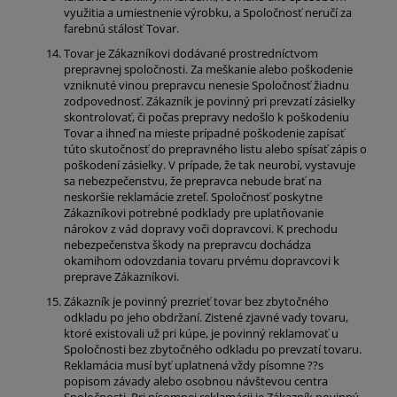
využitia a umiestnenie výrobku, a Spoločnosť neručí za
farebnú stálosť Tovar.
Tovar je Zákazníkovi dodávané prostredníctvom
prepravnej spoločnosti. Za meškanie alebo poškodenie
vzniknuté vinou prepravcu nenesie Spoločnosť žiadnu
zodpovednosť. Zákazník je povinný pri prevzatí zásielky
skontrolovať, či počas prepravy nedošlo k poškodeniu
Tovar a ihneď na mieste prípadné poškodenie zapísať
túto skutočnosť do prepravného listu alebo spísať zápis o
poškodení zásielky. V prípade, že tak neurobí, vystavuje
sa nebezpečenstvu, že prepravca nebude brať na
neskoršie reklamácie zreteľ. Spoločnosť poskytne
Zákazníkovi potrebné podklady pre uplatňovanie
nárokov z vád dopravy voči dopravcovi. K prechodu
nebezpečenstva škody na prepravcu dochádza
okamihom odovzdania tovaru prvému dopravcovi k
preprave Zákazníkovi.
Zákazník je povinný prezrieť tovar bez zbytočného
odkladu po jeho obdržaní. Zistené zjavné vady tovaru,
ktoré existovali už pri kúpe, je povinný reklamovať u
Spoločnosti bez zbytočného odkladu po prevzatí tovaru.
Reklamácia musí byť uplatnená vždy písomne ??s
popisom závady alebo osobnou návštevou centra