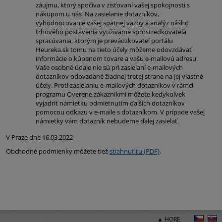
záujmu, ktorý spočíva v zisťovaní vašej spokojnosti s
nákupom u nás. Na zasielanie dotazníkov,
vyhodnocovanie vašej spätnej väzby a analýz nášho
trhového postavenia využívame sprostredkovateľa
spracúvania, ktorým je prevádzkovateľ portálu
Heureka.sk tomu na tieto účely môžeme odovzdávať
informácie o kúpenom tovare a vašu e-mailovú adresu.
Vaše osobné údaje nie sú pri zasielaní e-mailových
dotazníkov odovzdané žiadnej tretej strane na jej vlastné
účely. Proti zasielaniu e-mailových dotazníkov v rámci
programu Overené zákazníkmi môžete kedykoľvek
vyjadriť námietku odmietnutím ďalších dotazníkov
pomocou odkazu v e-maile s dotazníkom. V prípade vašej
námietky vám dotazník nebudeme ďalej zasielať.
V Praze dne 16.03.2022
Obchodné podmienky môžete tiež
stiahnuť tu (PDF)
.
▲ HORE