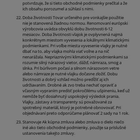
potvrdzuje, že si tieto obchodné podmienky prečítal a že
ich obsahu porozumel a súhlasí s nimi.
Doba životnosti Tovar určeného pre vonkajšie použitie
nie je stanovená žiadnou normou. Renomovaní európski
výrobcovia uvádza obvyklú dobu životnosti 6-12
mesiacov. Doba životnosti vlajok je ovplyvnená najmä
konkrétnym miestom vyvesenia a lokálnymi klimatickými
podmienkami. Pri voľbe miesta vyvesenie vlajky je nutné
dbať na to, aby vlajka mohla viať voľne a na nič
nenarážala. Nepriaznivými klimatickými podmienkami sa
rozumie silný nárazový vietor, dážď, námraza, smog a
slnka. Pri búrlivom počasí a silnom nárazovom vetre
alebo námraze je nutné vlajku dočasne zložiť. Dobu
životnosti a dobrý vzhľad možno predĺžiť aj ich
udržiavaním. Drobné ak zvo treba nechať opraviť a
včasným vypraním predísť pokročilému ušpineniu, keď už
nemôže byť dosiahnutý uspokojivý výsledok prania.
Vlajky, zástavy a transparenty sú považované za
spotrebný materiál, ktorý je potrebné obnovovať. Pri
objednávaní preto odporúčame plánovať 2 sady na 1 rok.
Stanovuje Ak kúpna zmluva alebo zmluva o dielo niečo
iné ako tieto obchodné podmienky, použije sa príslušné
ustanovenia takejto zmluvy.