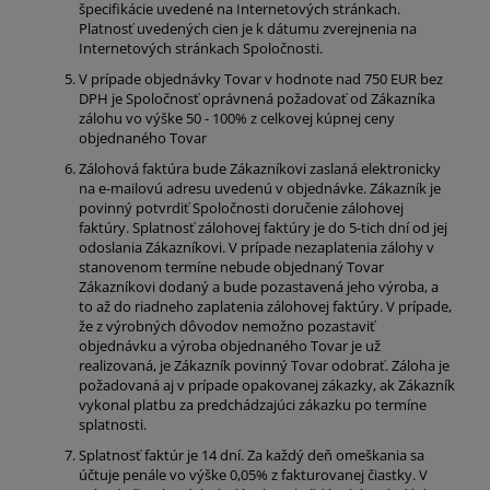
špecifikácie uvedené na Internetových stránkach.
Platnosť uvedených cien je k dátumu zverejnenia na
Internetových stránkach Spoločnosti.
V prípade objednávky Tovar v hodnote nad 750 EUR bez
DPH je Spoločnosť oprávnená požadovať od Zákazníka
zálohu vo výške 50 - 100% z celkovej kúpnej ceny
objednaného Tovar
Zálohová faktúra bude Zákazníkovi zaslaná elektronicky
na e-mailovú adresu uvedenú v objednávke. Zákazník je
povinný potvrdiť Spoločnosti doručenie zálohovej
faktúry. Splatnosť zálohovej faktúry je do 5-tich dní od jej
odoslania Zákazníkovi. V prípade nezaplatenia zálohy v
stanovenom termíne nebude objednaný Tovar
Zákazníkovi dodaný a bude pozastavená jeho výroba, a
to až do riadneho zaplatenia zálohovej faktúry. V prípade,
že z výrobných dôvodov nemožno pozastaviť
objednávku a výroba objednaného Tovar je už
realizovaná, je Zákazník povinný Tovar odobrať. Záloha je
požadovaná aj v prípade opakovanej zákazky, ak Zákazník
vykonal platbu za predchádzajúci zákazku po termíne
splatnosti.
Splatnosť faktúr je 14 dní. Za každý deň omeškania sa
účtuje penále vo výške 0,05% z fakturovanej čiastky. V