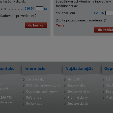
ny fasádny držiak.
špeciálnym uchytením na inovatívny
fasádne držiak.
0 cm
€16,54
ks
150
×
100 cm
€20,26
ožadované prevedenie:
Zvoľte požadované prevedenie:
do košíka
Tunel
do košík
kontakt
Informácie
Najžiadanejšie
Odp
Časté otázky
Vlajky SR
Štátn
22
FAQ - Generátory ozónu
Štátne vlajky
Výro
raha 6
Obchodné podmienky
Stolové vlajočky
Beac
 296 778
Referencie
Firemné vlajky
Vlajk
lajky.eu
Reklamacie
Stožiare vlajok