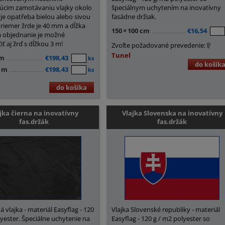
úcim zamotávaniu vlajky okolo
špeciálnym uchytením na inovatívny
 je opatřeba bielou alebo sivou
fasádne držiak.
Priemer žrde je 40 mm a dĺžka
150
×
100 cm
€16,54
a objednanie je možné
ť aj žrď s dĺžkou 3 m!
Zvoľte požadované prevedenie:
Tunel
 m
€198,43
ks
do košík
5 m
€198,43
ks
do košíka
jka čierna na inovatívny
Vlajka Slovenska na inovatívny
fas.držák
fas.držák
vlajka - materiál Easyflag - 120
Vlajka Slovenské republiky - materiál
yester. Špeciálne uchytenie na
Easyflag - 120 g / m2 polyester so