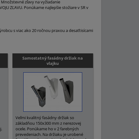
v. Množstevné zľavy na vyžiadanie
OJU ZĽAVU. Ponúkame najlepšie stožiare v SR v
robcu s viac ako 20 ročnou praxou a desaťtisícami
Samostatný fasádny držiak na
vlajku
Veľmi kvalitný fasádny držiak so
základňou 150x300 mm z nerezovej
j.
ocele. Ponúkame ho v 2 farebných
prevedeniach. Na držiaku je urobené