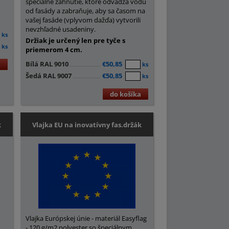
špeciálne zahnutie, ktoré odvádza vodu
od fasády a zabraňuje, aby sa časom na
vašej fasáde (vplyvom dažďa) vytvorili
nevzhľadné usadeniny.
ks
Držiak je určený len pre tyče s
ks
priemerom 4 cm.
Bílá RAL 9010
€50,85
a
ks
Šedá RAL 9007
€50,85
ks
do košíka
k
Vlajka EU na inovatívny fas.držák
Vlajka Európskej únie - materiál Easyflag
- 120 g/m2 polyester so špeciálnym