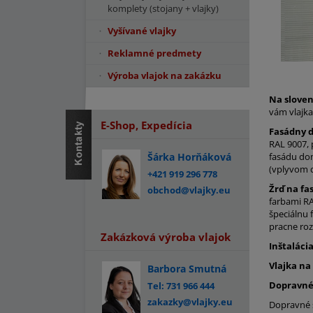
komplety (stojany + vlajky)
Vyšívané vlajky
Reklamné predmety
Výroba vlajok na zakázku
Na slove
vám vlajka
E-Shop, Expedícia
Fasádny d
RAL 9007, 
Šárka Horňáková
fasádu dom
(vplyvom d
+421 919 296 778
Žrď na fa
obchod@vlajky.eu
farbami RA
špeciálnu 
pracne ro
Zakázková výroba vlajok
Inštaláci
Vlajka na
Barbora Smutná
Dopravné 
Tel: 731 966 444
zakazky@vlajky.eu
Dopravné s