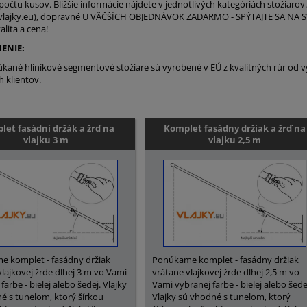
 počtu kusov. Bližšie informácie nájdete v jednotlivých kategóriách stožiaro
vlajky.eu), dopravné U VÄČŠÍCH OBJEDNÁVOK ZADARMO - SPÝTAJTE SA NA SV
lita a cena!
ENIE:
ané hliníkové segmentové stožiare sú vyrobené v EÚ z kvalitných rúr od vý
 klientov.
let fasádní držák a žrď na
Komplet fasádny držiak a žrď na
vlajku 3 m
vlajku 2,5 m
 komplet - fasádny držiak
Ponúkame komplet - fasádny držiak
vlajkovej žrde dlhej 3 m vo Vami
vrátane vlajkovej žrde dlhej 2,5 m vo
farbe - bielej alebo šedej. Vlajky
Vami vybranej farbe - bielej alebo šede
é s tunelom, ktorý šírkou
Vlajky sú vhodné s tunelom, ktorý