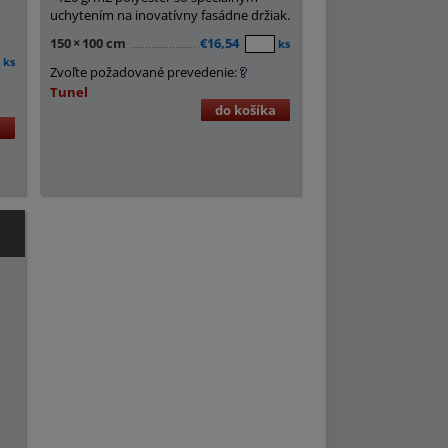
uchytením na inovatívny fasádne držiak.
150
×
100 cm
€16,54
ks
ks
Zvoľte požadované prevedenie:
Tunel
do košíka
a