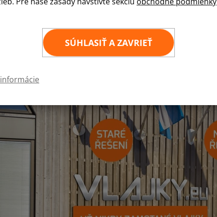
žieb. Pre naše zásady navštívte sekciu
obchodné podmienky
SÚHLASIŤ A ZAVRIEŤ
 informácie