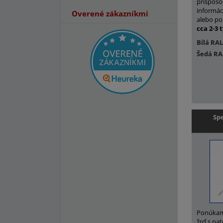
prispôso
informác
Overené zákazníkmi
alebo po
cca 2-3 
Bílá RAL
Šedá RA
Spe
Ponúkame
žrď s pa