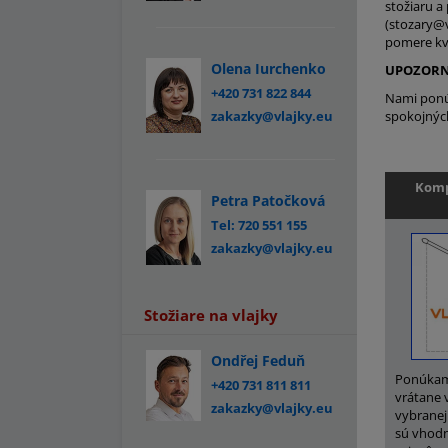
stožiaru a
(stozary@
pomere kva
Olena Iurchenko
UPOZORN
+420 731 822 844
Nami ponúk
zakazky@vlajky.eu
spokojných
Komp
Petra Patočková
Tel: 720 551 155
zakazky@vlajky.eu
Stožiare na vlajky
Ondřej Feduň
Ponúkame
+420 731 811 811
vrátane 
zakazky@vlajky.eu
vybranej 
sú vhodn