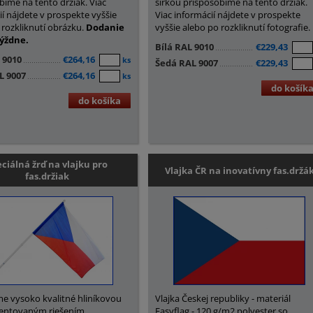
bíme na tento držiak. Viac
šírkou prispôsobíme na tento držiak.
ií nájdete v prospekte vyššie
Viac informácií nájdete v prospekte
 rozkliknutí obrázku.
Dodanie
vyššie alebo po rozkliknutí fotografie.
týždne.
Bílá RAL 9010
€229,43
 9010
€264,16
ks
Šedá RAL 9007
€229,43
L 9007
€264,16
ks
do košík
do košíka
ciálná žrď na vlajku pro
Vlajka ČR na inovatívny fas.držá
fas.držiak
 vysoko kvalitné hliníkovou
Vlajka Českej republiky - materiál
tentovaným riešením,
Easyflag - 120 g/m2 polyester so