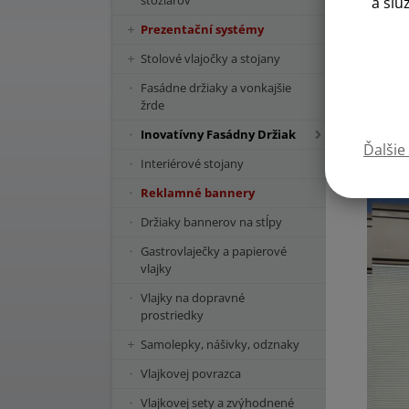
stožiarov
a slu
Prezentační systémy
Stolové vlajočky a stojany
Fasádne držiaky a vonkajšie
žrde
Inovatívny Fasádny Držiak
Ďalšie
Interiérové stojany
Reklamné bannery
Držiaky bannerov na stĺpy
Gastrovlaječky a papierové
vlajky
Vlajky na dopravné
prostriedky
Samolepky, nášivky, odznaky
Vlajkovej povrazca
Vlajkovej sety a zvýhodnené