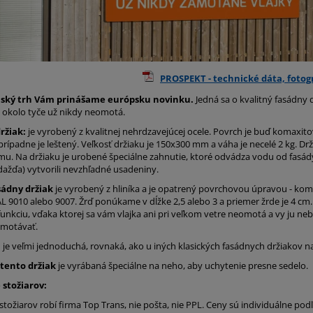
PROSPEKT - technické dáta, fotog
nský trh Vám prinášame európsku novinku.
Jedná sa o kvalitný fasádny d
 okolo tyče už nikdy neomotá.
ržiak:
je vyrobený z kvalitnej nehrdzavejúcej ocele. Povrch je buď komaxit
prípadne je leštený. Veľkosť držiaku je 150x300 mm a váha je necelé 2 kg. Dr
u. Na držiaku je urobené špeciálne zahnutie, ktoré odvádza vodu od fasády
ažďa) vytvorili nevzhľadné usadeniny.
sádny držiak
je vyrobený z hliníka a je opatrený povrchovou úpravou - ko
L 9010 alebo 9007. Žrď ponúkame v dĺžke 2,5 alebo 3 a priemer žrde je 4 cm
funkciu, vďaka ktorej sa vám vlajka ani pri veľkom vetre neomotá a vy ju n
zmotávať.
a
je veľmi jednoduchá, rovnaká, ako u iných klasických fasádnych držiakov na
 tento držiak
je vyrábaná špeciálne na neho, aby uchytenie presne sedelo.
stožiarov:
tožiarov robí firma Top Trans, nie pošta, nie PPL. Ceny sú individuálne po