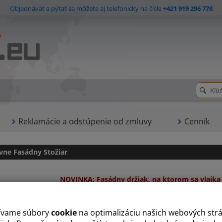
Objednávať a pýtať sa môžete aj telefonicky na čísle
+421 919 296 778
Reklamácie a odstúpenie od zmluvy
Cenník
vne Fasádny Stožiar
NOVINKA: Fasádny držiak, na ktorom sa vlajka
tvo ohľadom držiakov:
Ondřej Feduň +420 731 811 811 alebo emailom:
sto
ívame súbory
cookie
na optimalizáciu našich webových str