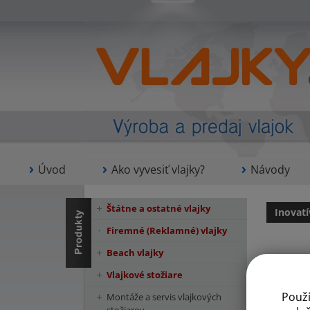
Úvod
Ako vyvesiť vlajky?
Návody
Štátne a ostatné vlajky
Inovatí
Firemné (Reklamné) vlajky
Beach vlajky
Vlajkové stožiare
Poradens
Použ
Montáže a servis vlajkových