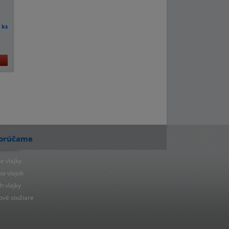
ks
a
orúčame
e vlajky
ba vlajok
h vlajky
ové stožiare