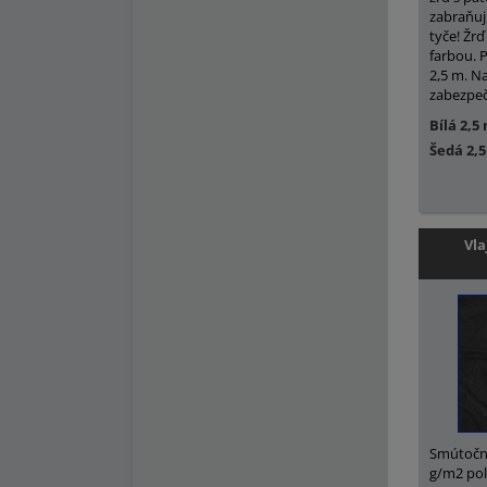
zabraňuj
tyče! Žrď
farbou. 
2,5 m. N
zabezpeči
Bílá 2,5
Šedá 2,
Vla
Smútočná 
g/m2 pol