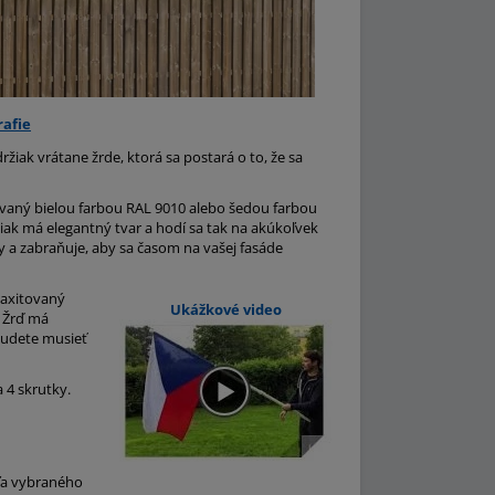
rafie
ržiak vrátane žrde, ktorá sa postará o to, že sa
ovaný bielou farbou RAL 9010 alebo šedou farbou
žiak má elegantný tvar a hodí sa tak na akúkoľvek
 a zabraňuje, aby sa časom na vašej fasáde
maxitovaný
Ukážkové video
. Žrď má
ebudete musieť
 4 skrutky.
dľa vybraného