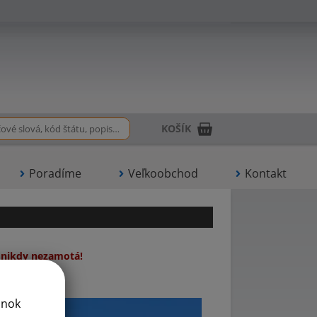
KOŠÍK
Poradíme
Veľkoobchod
Kontakt
 nikdy nezamotá!
zary@vlajky.eu
ánok