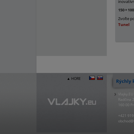
inovatív
150
×
10
Zvoľte p
Tunel
▲ HORE
Rýchly 
Vlajky.EU
Radčina 
160 00 P
+421 919
obchod@v