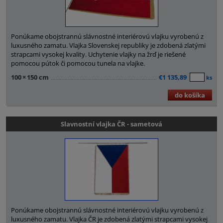
Ponúkame obojstrannú slávnostné interiérovú vlajku vyrobenú z
luxusného zamatu. Vlajka Slovenskej republiky je zdobená zlatými
strapcami vysokej kvality. Uchytenie vlajky na žrď je riešené
pomocou pútok či pomocou tunela na vlajke.
100
×
150 cm
€1 135,89
ks
do košíka
Slavnostní vlajka ČR - sametová
Ponúkame obojstrannú slávnostné interiérovú vlajku vyrobenú z
luxusného zamatu. Vlajka ČR je zdobená zlatými strapcami vysokej