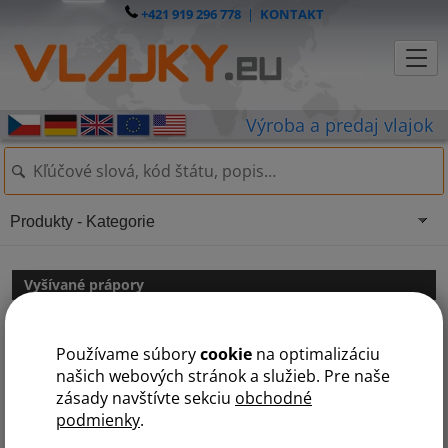
+421 919 296 778
|
KONTAKT
Produkty - Kategorie
Vyšívané prápory
Vyšívané prápory
Používame súbory
cookie
na optimalizáciu
našich webových stránok a služieb. Pre naše
zásady navštívte sekciu
obchodné
podmienky
.