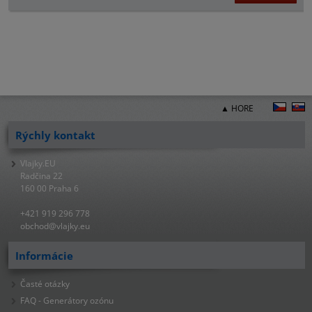
▲ HORE
Rýchly kontakt
Vlajky.EU
Radčina 22
160 00 Praha 6
+421 919 296 778
obchod@vlajky.eu
Informácie
Časté otázky
FAQ - Generátory ozónu