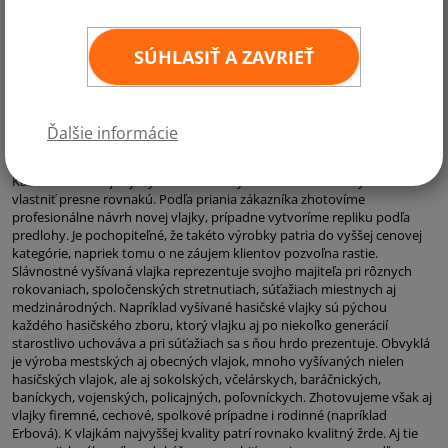
SÚHLASIŤ A ZAVRIEŤ
RUČNÁ ČI STROJOVÁ VÝROBA VYŠÍVANÝCH VLAJOK:
Okrem bežnej strojovej výroby, dokáže uspokojiť aj toho
najnáročnejšieho zákazníka, ktorého zaujíma špičková ručné práce.
Ďalšie informácie
Ponúkame výrobu vlajok, ktoré môžu vznikať aj viac ako jeden mesiac a
napriek tomu sa na nich každý deň intenzívne pracuje.
Každá takáto vlajka je rýdzim umeleckým dielom a nikto iný nemôže
vlastniť presne rovnakú. Podľa priania zákazníka zhotovíme
profesionálne návrh novej vlajky, prípadne vytvoríme repliku podľa
predlohy. Je pochopiteľné, že takéto výrobky patria do vyššej cenovej
kategórie, napriek tomu o ne záujem klientov pozvoľna rastie.
Slávnostné vyšívaná vlajka reprezentuje svojho majiteľa pri rôznych
rokovaniach, spoločenských stretnutiach, súťažiach miestnych aj
medzinárodných. Napríklad vyšívané hasičské vlajky sú pýchou
každého hasičského zboru, ktorý vlajku aj po niekoľko generácií
starostlivo uchováva a pri súťažiach sa s ňou hrdo prezentuje. Obvyklá
je výroba mestských aj obecných vlajok, mnoho vyšívaných nielen
hasičských vlajok, ale aj sokolských, včelárskych, baráčnických,
baníckych, vojenských, policajných, poľovníckych. Zhotovujeme však aj
vlajky firemné, cechové, spolkové prípadne i rodinné (napríklad
Erbová). K vlajkám najvyššej kvality patrí rovnako kvalitný žrde. Aj tie