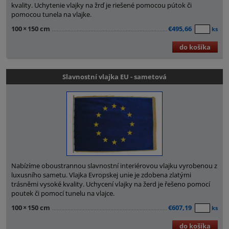
kvality. Uchytenie vlajky na žrď je riešené pomocou pútok či
pomocou tunela na vlajke.
100
×
150 cm
€495,66
ks
do košíka
Slavnostní vlajka EU - sametová
Nabízíme oboustrannou slavnostní interiérovou vlajku vyrobenou z
luxusního sametu. Vlajka Evropskej unie je zdobena zlatými
trásněmi vysoké kvality. Uchycení vlajky na žerd je řešeno pomocí
poutek či pomocí tunelu na vlajce.
100
×
150 cm
€607,19
ks
do košíka