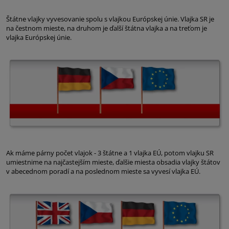
Štátne vlajky vyvesovanie spolu s vlajkou Európskej únie. Vlajka SR je
na čestnom mieste, na druhom je ďalší štátna vlajka a na treťom je
vlajka Európskej únie.
Ak máme párny počet vlajok - 3 štátne a 1 vlajka EÚ, potom vlajku SR
umiestnime na najčastejším mieste, ďalšie miesta obsadia vlajky štátov
v abecednom poradí a na poslednom mieste sa vyvesí vlajka EÚ.