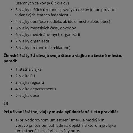
územných celkov (v ČR krajov)
3. vlajky nižších územno správnych celkov (napr. provincií
v členských štátoch federáciou)
4. vlajky obcí (bez rozdielu, ak ide o mesto alebo obec)
5. vlajky mestských častí, obvodov
6. vlajky medzinárodných organizácií
7. vlajky organizácií
8. vlajky firemné (nie reklamné)
Členské štáty EÚ dávajú svoju štátnu vlajku na čestné miesto,
poradí:
1. štátna vlajka
2. vlajka EÚ
3. vlajka regiónu
4. vlajka departementu
5. vlajka obce
§ 9
Pri užívaní štátnej vlajky musia byť dodržané tieto pravidlá:
a) pri vodorovnom umiestnení smeruje modrý klin
vpravo pri čelnom pohľade na objekt, na ktorom je vlajka
umiestnená; biela farba je vždy hore,