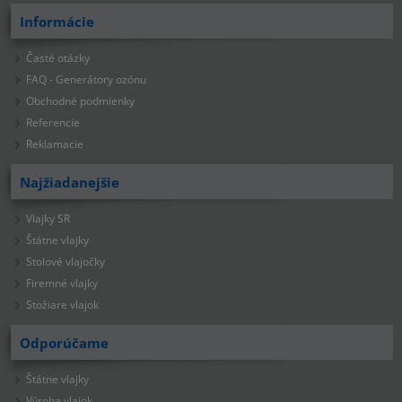
Informácie
Časté otázky
FAQ - Generátory ozónu
Obchodné podmienky
Referencie
Reklamacie
Najžiadanejšie
Vlajky SR
Štátne vlajky
Stolové vlajočky
Firemné vlajky
Stožiare vlajok
Odporúčame
Štátne vlajky
Výroba vlajok