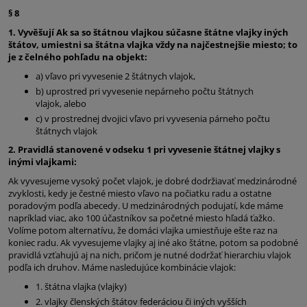
§ 8
1.
Vyvěšují Ak sa so štátnou vlajkou súčasne štátne vlajky iných
štátov, umiestni sa štátna vlajka vždy na najčestnejšie miesto; to
je z čelného pohľadu na objekt:
a) vľavo pri vyvesenie 2 štátnych vlajok,
b) uprostred pri vyvesenie nepárneho počtu štátnych
vlajok, alebo
c) v prostrednej dvojici vľavo pri vyvesenia párneho počtu
štátnych vlajok
2.
Pravidlá stanovené v odseku 1 pri vyvesenie štátnej vlajky s
inými vlajkami:
Ak vyvesujeme vysoký počet vlajok, je dobré dodržiavať medzinárodné
zvyklosti, kedy je čestné miesto vľavo na počiatku radu a ostatne
poradovým podľa abecedy. U medzinárodných podujatí, kde máme
napríklad viac, ako 100 účastníkov sa početné miesto hľadá ťažko.
Volíme potom alternatívu, že domáci vlajka umiestňuje ešte raz na
koniec radu. Ak vyvesujeme vlajky aj iné ako štátne, potom sa podobné
pravidlá vzťahujú aj na nich, pričom je nutné dodržať hierarchiu vlajok
podľa ich druhov. Máme nasledujúce kombinácie vlajok:
1. štátna vlajka (vlajky)
2. vlajky členských štátov federáciou či iných vyšších