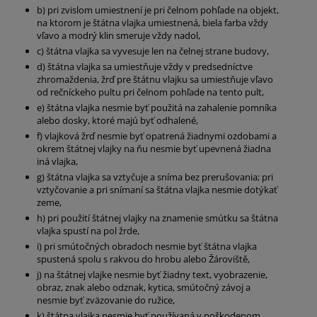
b) pri zvislom umiestnení je pri čelnom pohľade na objekt,
na ktorom je štátna vlajka umiestnená, biela farba vždy
vľavo a modrý klin smeruje vždy nadol,
c) štátna vlajka sa vyvesuje len na čelnej strane budovy,
d) štátna vlajka sa umiestňuje vždy v predsedníctve
zhromaždenia, žrď pre štátnu vlajku sa umiestňuje vľavo
od rečníckeho pultu pri čelnom pohľade na tento pult,
e) štátna vlajka nesmie byť použitá na zahalenie pomníka
alebo dosky, ktoré majú byť odhalené,
f) vlajková žrď nesmie byť opatrená žiadnymi ozdobami a
okrem štátnej vlajky na ňu nesmie byť upevnená žiadna
iná vlajka,
g) štátna vlajka sa vztyčuje a sníma bez prerušovania; pri
vztyčovanie a pri snímaní sa štátna vlajka nesmie dotýkať
zeme,
h) pri použití štátnej vlajky na znamenie smútku sa štátna
vlajka spustí na pol žrde,
i) pri smútočných obradoch nesmie byť štátna vlajka
spustená spolu s rakvou do hrobu alebo Žároviště,
j) na štátnej vlajke nesmie byť žiadny text, vyobrazenie,
obraz, znak alebo odznak, kytica, smútočný závoj a
nesmie byť zväzovanie do ružice,
k) štátna vlajka nesmie byť používaná v poškodenom