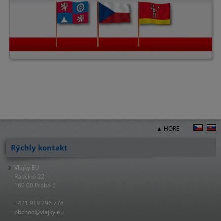
▲ HORE
Rýchly kontakt
Vlajky.EU
Radčina 22
160 00 Praha 6
+421 919 296 778
obchod@vlajky.eu