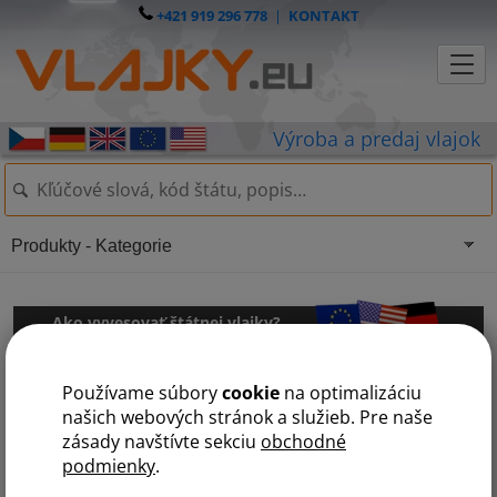
+421 919 296 778
|
KONTAKT
Produkty - Kategorie
Ako vyvesovať štátnej vlajky?
Základné pravidlá o používaní štátnych symbolov a vyvesovanie
Používame súbory
cookie
na optimalizáciu
štátnej vlajky nájdeme v zákone č 352/2001 Z. z., V platnom znení, ktoré
našich webových stránok a služieb. Pre naše
oi hovorí:
zásady navštívte sekciu
obchodné
podmienky
.
Štátna vlajka:
§ 7