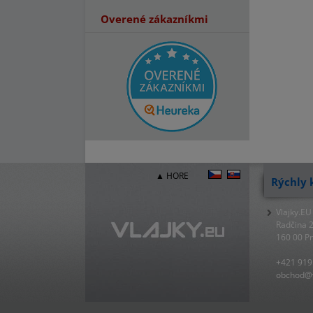
Overené zákazníkmi
▲ HORE
Rýchly 
Vlajky.EU
Radčina 
160 00 P
+421 919
obchod@v