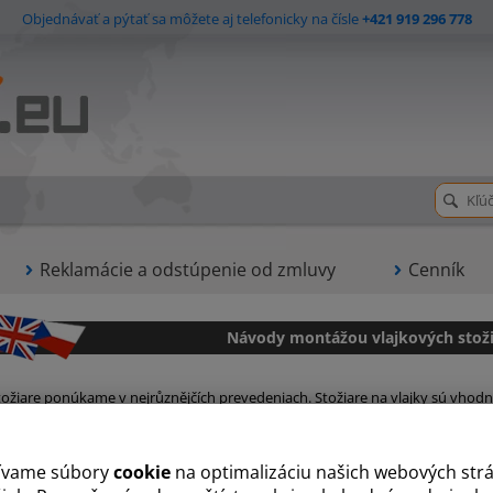
Objednávať a pýtať sa môžete aj telefonicky na čísle
+421 919 296 778
Reklamácie a odstúpenie od zmluvy
Cenník
Návody montážou vlajkových stož
tožiare ponúkame v nejrůznějčích prevedeniach. Stožiare na vlajky sú vhodné
o mena. Správne umiestnený vlajkový stožiar zaístí vašej spoločnosti re
tožiar pred väčšinou významných firiem, u benzínových púmp, predajcov p
ch inštitúcií.
ívame súbory
cookie
na optimalizáciu našich webových str
V prípade montáže pätiek svojpomocne inštruktá