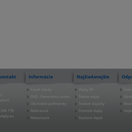
kontakt
Informácie
Najžiadanejšie
Odp
Časté otázky
Vlajky SR
Štátn
22
FAQ - Generátory ozónu
Štátne vlajky
Výro
raha 6
Obchodné podmienky
Stolové vlajočky
Beac
 296 778
Referencie
Firemné vlajky
Vlajk
lajky.eu
Reklamacie
Stožiare vlajok