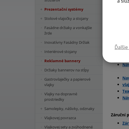
stožiarov
a slu
Prezentační systémy
Stolové vlajočky a stojany
Návody k
Fasádne držiaky a vonkajšie
Odp
žrde
Inovatívny Fasádny Držiak
Náv
Ďalšie
Tex
Interiérové stojany
Náv
Reklamné bannery
Náv
Držiaky bannerov na stĺpy
Nav
Gastrovlaječky a papierové
vla
vlajky
Tex
Vlajky na dopravné
Náv
prostriedky
Samolepky, nášivky, odznaky
Záruční 
Vlajkovej povrazca
Zár
Vlajkovej sety a zvýhodnené