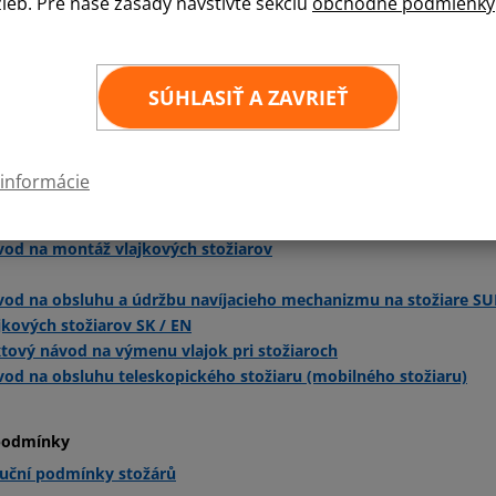
žieb. Pre naše zásady navštívte sekciu
obchodné podmienky
pevnej pätky nájdete tu
a
sklopné pät
 vlajkovým stožiarom:
SÚHLASIŤ A ZAVRIEŤ
orúčaná veľkosť vlajky na stožiare a prípustná rýchlosť vetra
od na montáž pätiek k stožiarom (pevné aj sklopné)
 informácie
tový návod na montáž pätiek k stožiarom (pevné aj sklopné)
od na montáž segmentov a príslušenstva k stožiarom
od na montáž vlajkových stožiarov
od na obsluhu a údržbu navíjacieho mechanizmu na stožiare 
jkových stožiarov SK / EN
tový návod na výmenu vlajok pri stožiaroch
od na obsluhu teleskopického stožiaru (mobilného stožiaru)
podmínky
uční podmínky stožárů