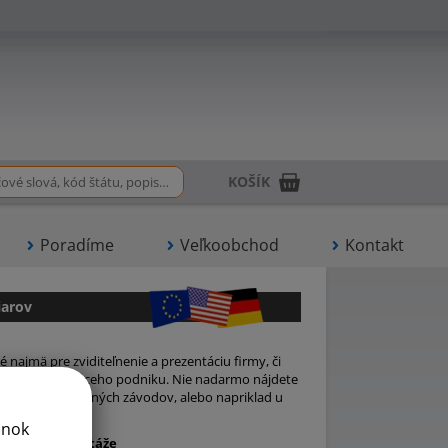
KOŠÍK
Poradíme
Veľkoobchod
Kontakt
iarov
 najmä pre zviditeľnenie a prezentáciu firmy, či
nomé prosperujúceho podniku. Nie nadarmo nájdete
neumatík, výrobných závodov, alebo napriklad u
ánok
žne video montáže