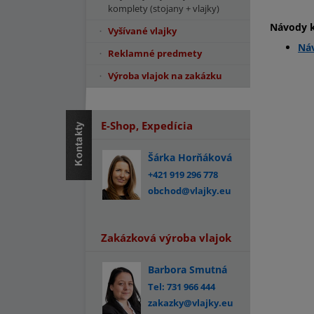
komplety (stojany + vlajky)
Návody k
Vyšívané vlajky
Náv
Reklamné predmety
Výroba vlajok na zakázku
E-Shop, Expedícia
Šárka Horňáková
+421 919 296 778
obchod@vlajky.eu
Zakázková výroba vlajok
Barbora Smutná
Tel: 731 966 444
zakazky@vlajky.eu