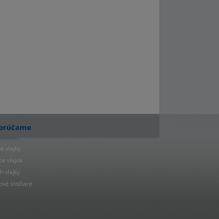
orúčame
e vlajky
ba vlajok
h vlajky
ové stožiare