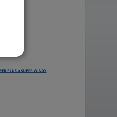
.
ky tu
.
SUPER PLUS a SUPER WINDY