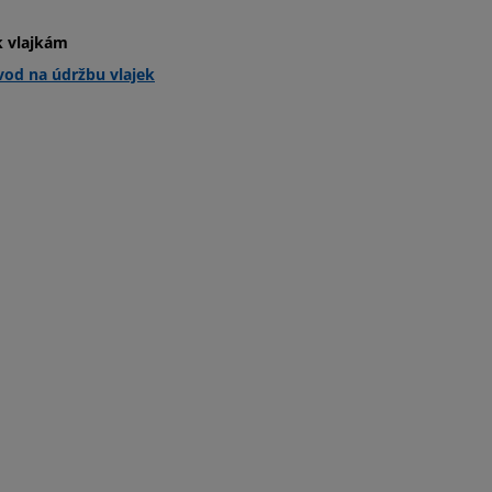
 vlajkám
od na údržbu vlajek