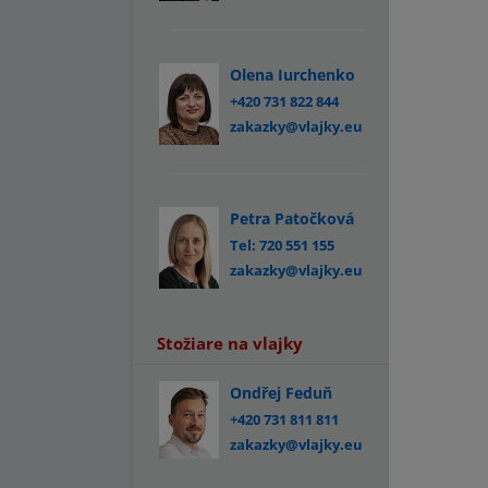
Olena Iurchenko
+420 731 822 844
zakazky@vlajky.eu
Petra Patočková
Tel: 720 551 155
zakazky@vlajky.eu
Stožiare na vlajky
Ondřej Feduň
+420 731 811 811
zakazky@vlajky.eu