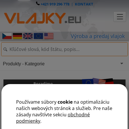
+421 919 296 778
|
KONTAKT
Produkty - Kategorie
Poradíme
Ak si nebude vedieť s čímkoľvek rady, máte nejaké otázky, pripomienky
Používame súbory
cookie
na optimalizáciu
alebo nám chcete poslať odkaz použite tento formulár.
našich webových stránok a služieb. Pre naše
zásady navštívte sekciu
obchodné
Meno a priezvisko
podmienky
.