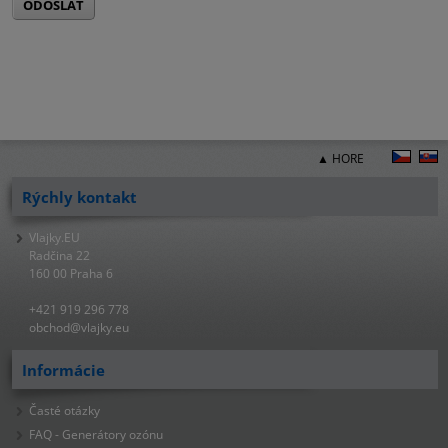
ODOSLAŤ
▲ HORE
Rýchly kontakt
Vlajky.EU
Radčina 22
160 00 Praha 6
+421 919 296 778
obchod@vlajky.eu
Informácie
Časté otázky
FAQ - Generátory ozónu