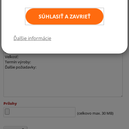
E-mail
SÚHLASIŤ A ZAVRIEŤ
Telefón
Ďalšie informácie
Požiadavka
Prílohy
(celkovo max. 30 MB)