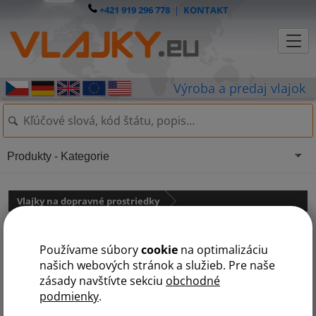
+421 919 296 778
|
KONTAKT
Produkty - Kategorie
Vlajky na dopravné prostriedky
Pirátska vlajka s držiakom na
Používame súbory
cookie
na optimalizáciu
auto
našich webových stránok a služieb. Pre naše
zásady navštívte sekciu
obchodné
podmienky
.