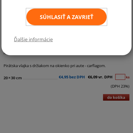
SÚHLASIŤ A ZAVRIEŤ
Ďalšie informácie
Kategórie:
Ostatné vlajky
,
Vlajky na dopravné prostriedky
Pirátska vlajka s držiakom na okienko pri aute - carflagom.
€4,95 bez DPH
€6,09 vr. DPH
ks
20
×
30 cm
(DPH 23%)
do košíka