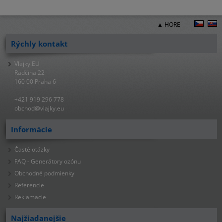
▲ HORE
Rýchly kontakt
Vlajky.EU
Radčina 22
160 00 Praha 6
+421 919 296 778
obchod@vlajky.eu
Informácie
Časté otázky
FAQ - Generátory ozónu
Obchodné podmienky
Referencie
Reklamacie
Najžiadanejšie