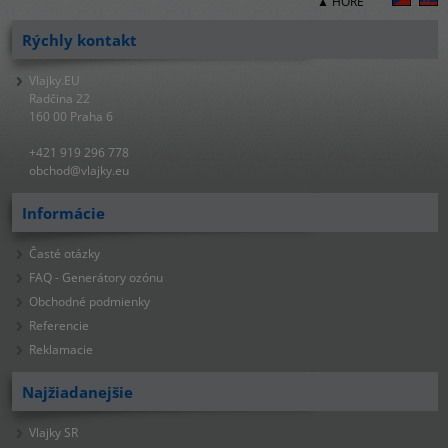
▲ HORE
Rýchly kontakt
Vlajky.EU
Radčina 22
160 00 Praha 6
+421 919 296 778
obchod@vlajky.eu
Informácie
Časté otázky
FAQ - Generátory ozónu
Obchodné podmienky
Referencie
Reklamacie
Najžiadanejšie
Vlajky SR