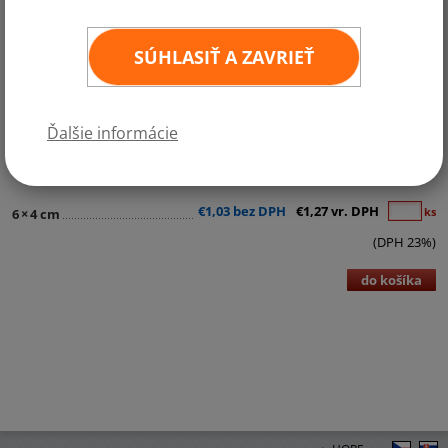
SÚHLASIŤ A ZAVRIEŤ
Kategórie:
Samolepky - štátne vlajky
Ďalšie informácie
Kvalitná samolepka štátnej vlajky v rozmere 6x4 cm. Odolná povrchová
úprava.
€1,03 bez DPH
€1,27 vr. DPH
ks
6
×
4 cm
(DPH 23%)
do košíka