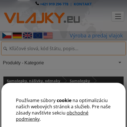
+421 919 296 778
|
KONTAKT
Produkty - Kategorie
Samolepky, nášivky, odznaky
Samolepky
Samolepky - štátne vlajky
Používame súbory
cookie
na optimalizáciu
Samolepka - vlajka Švédsko
našich webových stránok a služieb. Pre naše
zásady navštívte sekciu
obchodné
podmienky
.