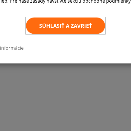
žieb. Pre naše zásady navštívte sekciu
obchodné podmienky
Kvalitná samolepka štátnej vlajky v rozmere 6
6
×
4 cm
SÚHLASIŤ A ZAVRIEŤ
 informácie