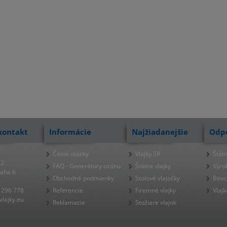
kontakt
Informácie
Najžiadanejšie
Odp
Časté otázky
Vlajky SR
Štátn
22
FAQ - Generátory ozónu
Štátne vlajky
Výro
raha 6
Obchodné podmienky
Stolové vlajočky
Beac
 296 778
Referencie
Firemné vlajky
Vlajk
lajky.eu
Reklamacie
Stožiare vlajok