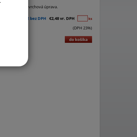
.
x4 cm. Odolná povrchová úprava.
€2,02 bez DPH
€2,48 vr. DPH
ks
(DPH 23%)
do košíka