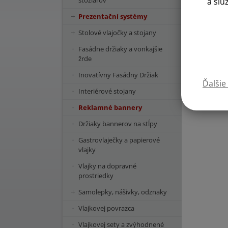
stožiarov
a slu
Prezentační systémy
Stolové vlajočky a stojany
Fasádne držiaky a vonkajšie
žrde
Inovatívny Fasádny Držiak
Ďalšie
Interiérové stojany
Reklamné bannery
Držiaky bannerov na stĺpy
Gastrovlaječky a papierové
vlajky
Vlajky na dopravné
prostriedky
Samolepky, nášivky, odznaky
Vlajkovej povrazca
Vlajkovej sety a zvýhodnené