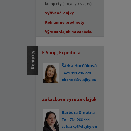
komplety (stojany + vlajky)
Vyšívané vlajky
Reklamné predmety
Výroba vlajok na zakázku
E-Shop, Expedícia
Šárka Horňáková
+421 919 296 778
obchod@vlajky.eu
Zakázková výroba vlajok
Barbora Smutná
Tel: 731 966 444
zakazky@vlajky.eu