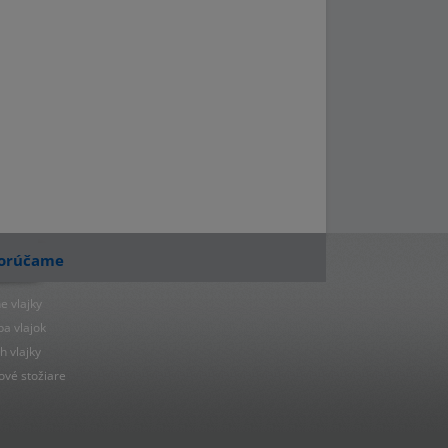
orúčame
e vlajky
ba vlajok
h vlajky
ové stožiare