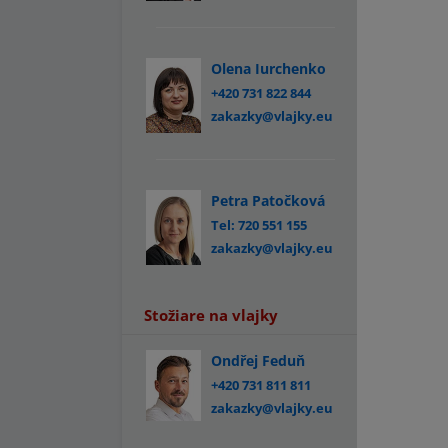
Olena Iurchenko
+420 731 822 844
zakazky@vlajky.eu
Petra Patočková
Tel: 720 551 155
zakazky@vlajky.eu
Stožiare na vlajky
Ondřej Feduň
+420 731 811 811
zakazky@vlajky.eu