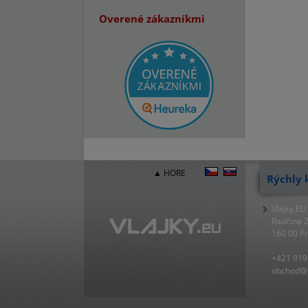
Overené zákazníkmi
▲ HORE
Rýchly 
Vlajky.EU
Radčina 
160 00 P
+421 919
obchod@v