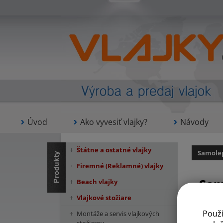
Úvod
Ako vyvesiť vlajky?
Návody
Štátne a ostatné vlajky
Samolep
Firemné (Reklamné) vlajky
Sam
Beach vlajky
Vlajkové stožiare
Použ
Montáže a servis vlajkových