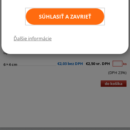
SÚHLASIŤ A ZAVRIEŤ
Kategórie:
Samolepky - štátne vlajky
Ďalšie informácie
Kvalitná samolepka štátnej vlajky v rozmere 6x4 cm. Odolná povrchová
úprava.
€2,03 bez DPH
€2,50 vr. DPH
ks
6
×
4 cm
(DPH 23%)
do košíka