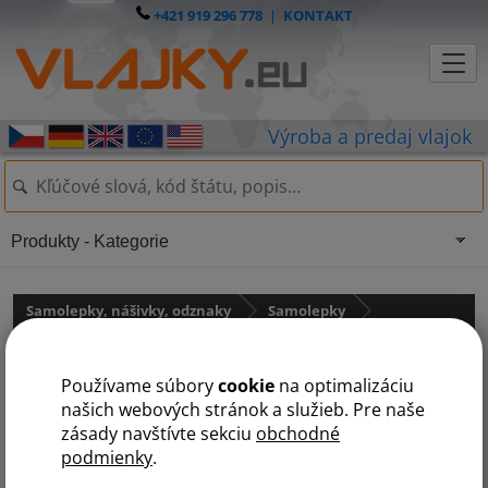
+421 919 296 778
|
KONTAKT
Produkty - Kategorie
Samolepky, nášivky, odznaky
Samolepky
Samolepky - štátne vlajky
Používame súbory
cookie
na optimalizáciu
Samolepka - vlajka Kuba
našich webových stránok a služieb. Pre naše
zásady navštívte sekciu
obchodné
podmienky
.