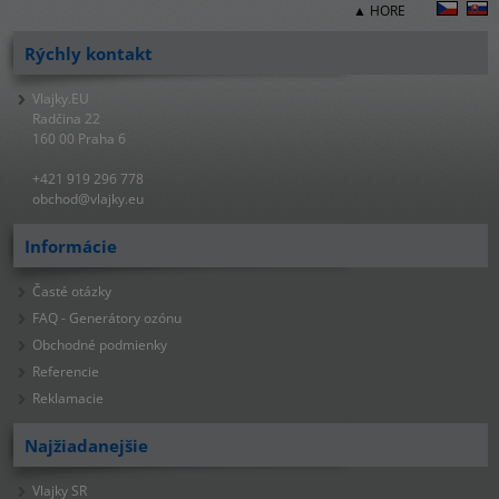
▲ HORE
Rýchly kontakt
Vlajky.EU
Radčina 22
160 00 Praha 6
+421 919 296 778
obchod@vlajky.eu
Informácie
Časté otázky
FAQ - Generátory ozónu
Obchodné podmienky
Referencie
Reklamacie
Najžiadanejšie
Vlajky SR