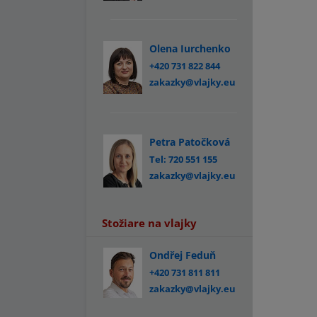
Olena Iurchenko
+420 731 822 844
zakazky@vlajky.eu
Petra Patočková
Tel: 720 551 155
zakazky@vlajky.eu
Stožiare na vlajky
Ondřej Feduň
+420 731 811 811
zakazky@vlajky.eu