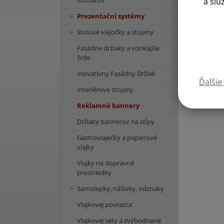
stožiarov
a slu
Prezentační systémy
Stolové vlajočky a stojany
Fasádne držiaky a vonkajšie
žrde
Inovatívny Fasádny Držiak
Ďalšie
Interiérové stojany
Reklamné bannery
Držiaky bannerov na stĺpy
Gastrovlaječky a papierové
vlajky
Vlajky na dopravné
prostriedky
Samolepky, nášivky, odznaky
Vlajkovej povrazca
Vlajkovej sety a zvýhodnené