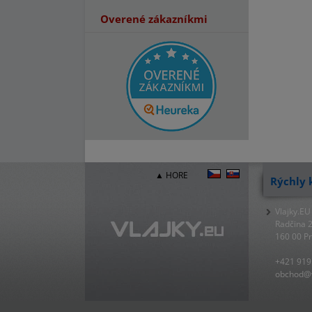
Overené zákazníkmi
▲ HORE
Rýchly 
Vlajky.EU
Radčina 
160 00 P
+421 919
obchod@v