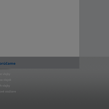
orúčame
e vlajky
ba vlajok
h vlajky
ové stožiare