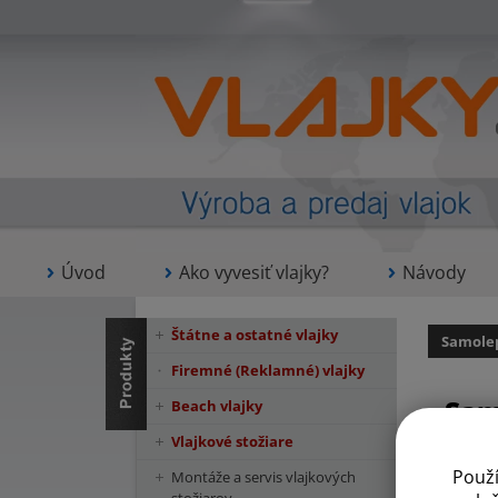
Úvod
Ako vyvesiť vlajky?
Návody
Štátne a ostatné vlajky
Samolep
Firemné (Reklamné) vlajky
Sam
Beach vlajky
Vlajkové stožiare
Použ
Montáže a servis vlajkových