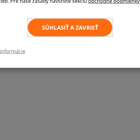
žieb. Pre naše zásady navštívte sekciu
obchodné podmienky
Kvalitná samolepka štátnej vlajky v rozmere 6
6
×
4 cm
SÚHLASIŤ A ZAVRIEŤ
 informácie