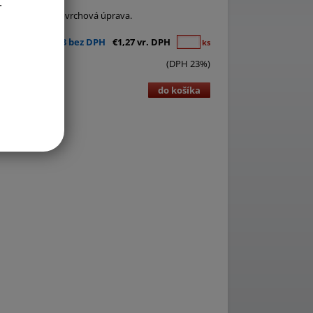
.
x4 cm. Odolná povrchová úprava.
€1,03 bez DPH
€1,27 vr. DPH
ks
(DPH 23%)
do košíka