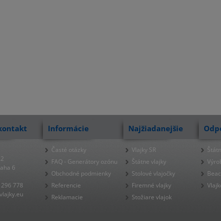
kontakt
Informácie
Najžiadanejšie
Odp
Časté otázky
Vlajky SR
Štátn
22
FAQ - Generátory ozónu
Štátne vlajky
Výro
raha 6
Obchodné podmienky
Stolové vlajočky
Beac
 296 778
Referencie
Firemné vlajky
Vlajk
lajky.eu
Reklamacie
Stožiare vlajok