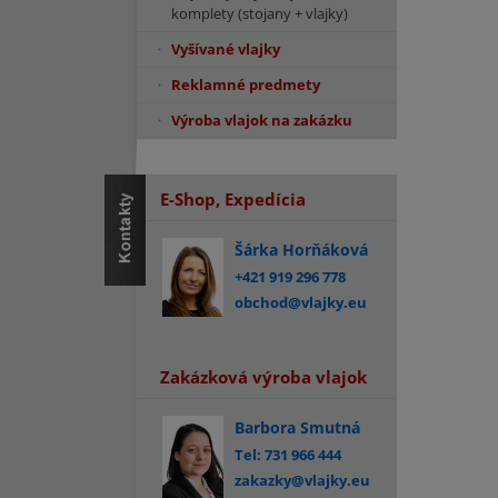
komplety (stojany + vlajky)
Vyšívané vlajky
Reklamné predmety
Výroba vlajok na zakázku
E-Shop, Expedícia
Šárka Horňáková
+421 919 296 778
obchod@vlajky.eu
Zakázková výroba vlajok
Barbora Smutná
Tel: 731 966 444
zakazky@vlajky.eu