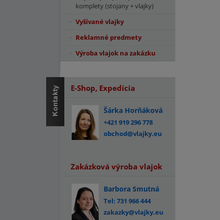
komplety (stojany + vlajky)
Vyšívané vlajky
Reklamné predmety
Výroba vlajok na zakázku
E-Shop, Expedícia
Šárka Horňáková
+421 919 296 778
obchod@vlajky.eu
Zakázková výroba vlajok
Barbora Smutná
Tel: 731 966 444
zakazky@vlajky.eu