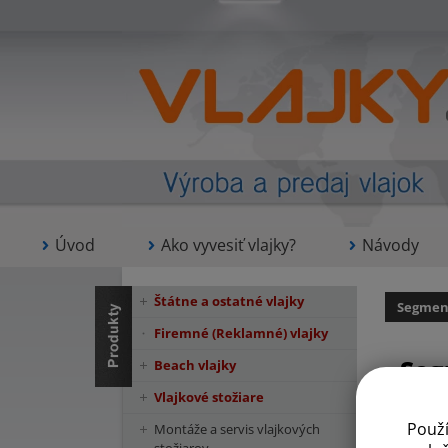
Úvod
Ako vyvesiť vlajky?
Návody
Štátne a ostatné vlajky
Segment
Firemné (Reklamné) vlajky
Seg
Beach vlajky
Vlajkové stožiare
Použ
Montáže a servis vlajkových