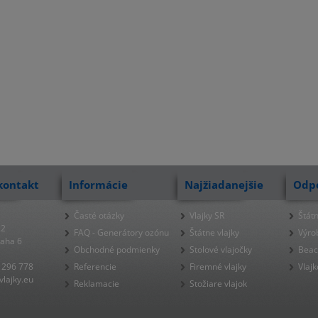
kontakt
Informácie
Najžiadanejšie
Odp
Časté otázky
Vlajky SR
Štátn
22
FAQ - Generátory ozónu
Štátne vlajky
Výro
raha 6
Obchodné podmienky
Stolové vlajočky
Beac
 296 778
Referencie
Firemné vlajky
Vlajk
lajky.eu
Reklamacie
Stožiare vlajok