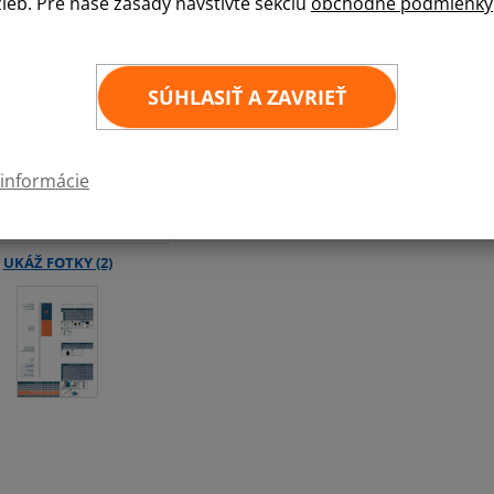
žieb. Pre naše zásady navštívte sekciu
obchodné podmienky
Prenosný vlajkový stožiar s otočným ramenom 
50/2 mm. Na želanie dodáme pätky (stojany) p
Foto realizovaných inštalácií
SÚHLASIŤ A ZAVRIEŤ
3 m
4 m
 informácie
5 m
6 m