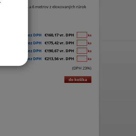
.
- pevné výšky 4 a 6 metrov z eloxovaných rúrok
odľa ponuky.
€130,22 bez DPH
€160,17 vr. DPH
ks
€142,62 bez DPH
€175,42 vr. DPH
ks
€155,02 bez DPH
€190,67 vr. DPH
ks
€173,63 bez DPH
€213,56 vr. DPH
ks
(DPH 23%)
do košíka