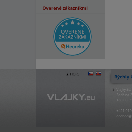
Overené zákazníkmi
▲ HORE
Rýchly 
Vlajky.EU
Radčina 
160 00 P
+421 919
obchod@v