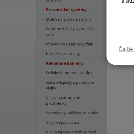
stožiarov
a slu
Prezentační systémy
Stolové vlajočky a stojany
Fasádne držiaky a vonkajšie
žrde
Inovatívny Fasádny Držiak
Ďalšie
Interiérové stojany
Reklamné bannery
Držiaky bannerov na stĺpy
Gastrovlaječky a papierové
vlajky
Vlajky na dopravné
prostriedky
Samolepky, nášivky, odznaky
Vlajkovej povrazca
Vlajkovej sety a zvýhodnené