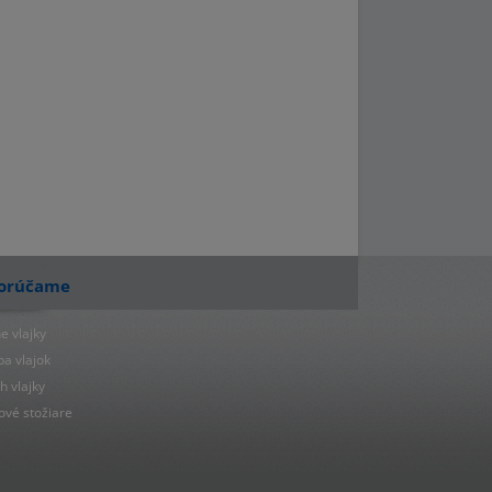
orúčame
e vlajky
ba vlajok
h vlajky
ové stožiare