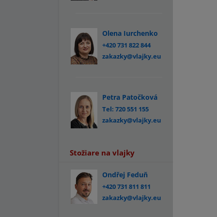
Olena Iurchenko
+420 731 822 844
zakazky@vlajky.eu
Petra Patočková
Tel: 720 551 155
zakazky@vlajky.eu
Stožiare na vlajky
Ondřej Feduň
+420 731 811 811
zakazky@vlajky.eu