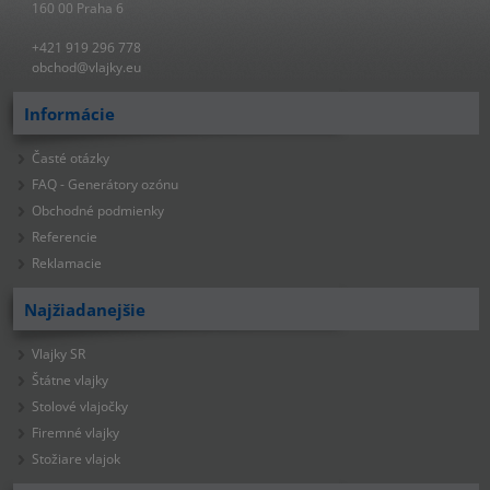
160 00 Praha 6
+421 919 296 778
obchod@vlajky.eu
Informácie
Časté otázky
FAQ - Generátory ozónu
Obchodné podmienky
Referencie
Reklamacie
Najžiadanejšie
Vlajky SR
Štátne vlajky
Stolové vlajočky
Firemné vlajky
Stožiare vlajok