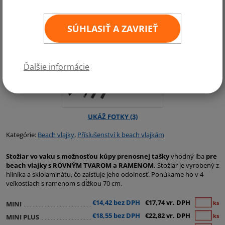
SÚHLASIŤ A ZAVRIEŤ
Ďalšie informácie
Kategórie:
Beach vlajky
,
Příslušenství k beach vlajkám
Stožiar vo vaku s možnosťou kúpy prenosnej tašky
vhodný iba
pre
beach vlajky s ROVNÝM TVAROM a RAMENOM.
Stožiar je vyrobený z
hliníka a sklolaminátu, čo zaisťuje jeho odolnosť. Ponúkame ho v 4
veľkostiach s ramenom s dĺžkou 70 cm.
€14,42 bez DPH
€17,74 vr. DPH
ks
MINI
€18,55 bez DPH
€22,82 vr. DPH
ks
MINI PLUS