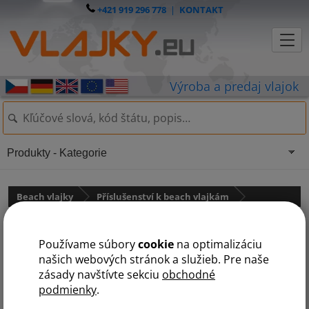
+421 919 296 778
|
KONTAKT
Produkty - Kategorie
Beach vlajky
Příslušenství k beach vlajkám
Stožár s ramenem pro beach
Používame súbory
cookie
na optimalizáciu
vlajku
našich webových stránok a služieb. Pre naše
zásady navštívte sekciu
obchodné
podmienky
.