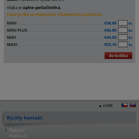
Vlajka je
úplne potlačiteľná.
Cena je iba za vlajkovinu s ľubovoľnou potlačou.
MINI
€36,68
ks
MINI PLUS
€40,80
ks
MIDI
€44,92
ks
MAXI
€53,16
ks
do košíka
▲ HORE
Rýchly kontakt
Vlajky.EU
Radčina 22