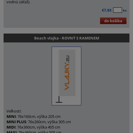
vodnú záťaž).
€7,83
ks
do košíka
Beach vlajka - ROVNÝ S RAMENEM
Veľkosti:
MINI
: 76x160cm, výška 205 cm
MINI PLUS
: 76x260cm, výška 305 cm
MIDI
: 76x360cm, výška 405 cm
MAXI
: 76x460cm, výška 505 cm