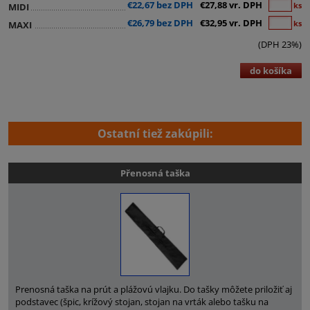
€22,67 bez DPH
€27,88 vr. DPH
ks
MIDI
€26,79 bez DPH
€32,95 vr. DPH
ks
MAXI
(DPH 23%)
do košíka
Ostatní tiež zakúpili:
Přenosná taška
Prenosná taška na prút a plážovú vlajku. Do tašky môžete priložiť aj
podstavec (špic, krížový stojan, stojan na vrták alebo tašku na