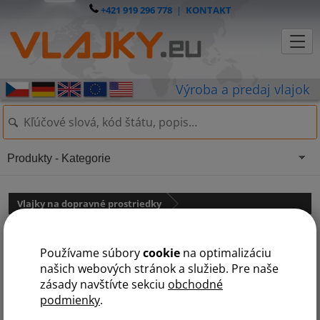
+421 919 296 778
|
KONTAKT
Produkty - Kategorie
Vlajky na dopravné prostriedky
Šachovnicová vlajka - štartové
Používame súbory
cookie
na optimalizáciu
našich webových stránok a služieb. Pre naše
zásady navštívte sekciu
obchodné
podmienky
.