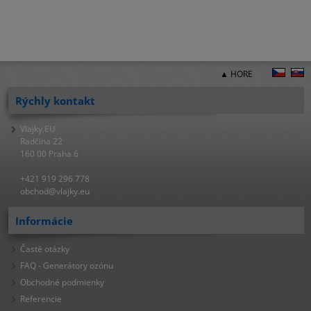
▲ HORE
Rýchly kontakt
Vlajky.EU
Radčina 22
160 00 Praha 6
+421 919 296 778
obchod@vlajky.eu
Informácie
Časté otázky
FAQ - Generátory ozónu
Obchodné podmienky
Referencie