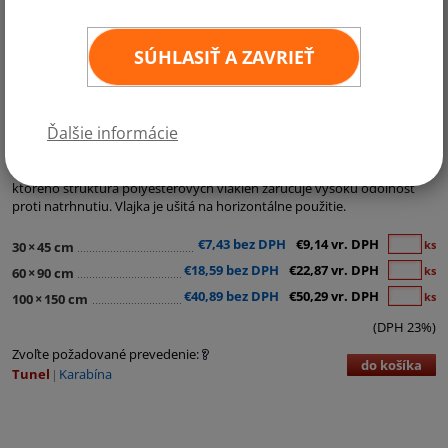
SÚHLASIŤ A ZAVRIEŤ
Kategórie:
Regionálne a ostatné vlajky
,
Ostatné vlajky
,
Vlajky na dopravné prostriedky
Ďalšie informácie
Šachovnicová vlajka je vyrobená z materiálu Easyflag. Tento materiál je
najpoužívanejší lesklý vlajkový materiál s hmotnosťou cca 120g/m2,
ktorého štruktúra polyesterových vlákien zaručuje vysokú odolnosť
proti natrhnutiu. Vlajka je ušitá na horizontálne použitie.
€7,43 bez DPH
€9,14 vr. DPH
ks
30
×
45 cm
€18,59 bez DPH
€22,87 vr. DPH
ks
60
×
90 cm
€40,89 bez DPH
€50,29 vr. DPH
ks
100
×
150 cm
(DPH 23%)
Zvoľte požadované prevedenie:
do košíka
Tunel
Karabína