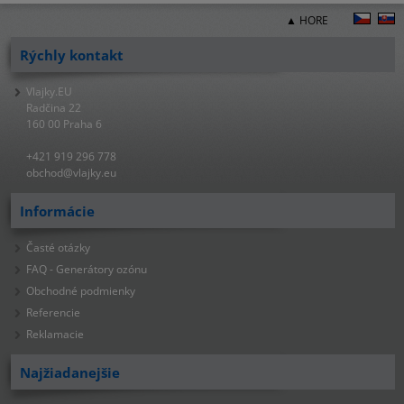
▲ HORE
Rýchly kontakt
Vlajky.EU
Radčina 22
160 00 Praha 6
+421 919 296 778
obchod@vlajky.eu
Informácie
Časté otázky
FAQ - Generátory ozónu
Obchodné podmienky
Referencie
Reklamacie
Najžiadanejšie