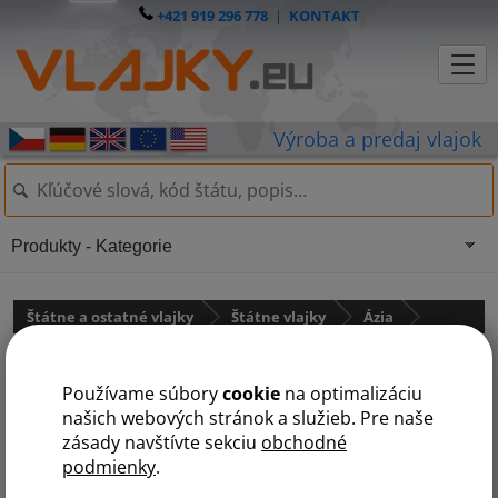
+421 919 296 778
|
KONTAKT
Produkty - Kategorie
Štátne a ostatné vlajky
Štátne vlajky
Ázia
Vlajka Bhután
Používame súbory
cookie
na optimalizáciu
našich webových stránok a služieb. Pre naše
zásady navštívte sekciu
obchodné
podmienky
.