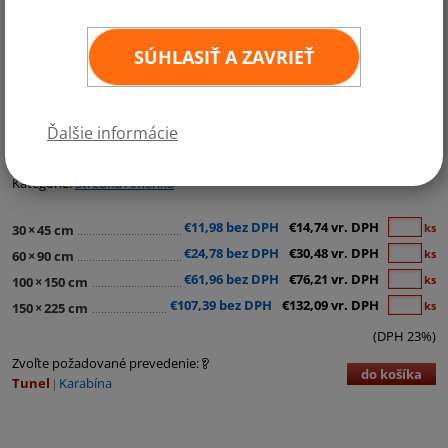
SÚHLASIŤ A ZAVRIEŤ
Ďalšie informácie
Kategórie:
Stredná Amerika
€11,98 bez DPH
€14,74 vr. DPH
ks
30
×
45 cm
€24,78 bez DPH
€30,48 vr. DPH
ks
60
×
90 cm
€61,96 bez DPH
€76,21 vr. DPH
ks
100
×
150 cm
€107,39 bez DPH
€132,09 vr. DPH
ks
150
×
225 cm
(DPH 23%)
Zvoľte požadované prevedenie:
do košíka
Tunel
Karabína