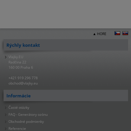
▲ HORE
Rýchly kontakt
Vlajky.EU
Radčina 22
160 00 Praha 6
+421 919 296 778
obchod@vlajky.eu
Informácie
Časté otázky
FAQ - Generátory ozónu
Obchodné podmienky
Referencie