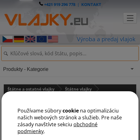
+421 919 296 778
|
KONTAKT
Produkty - Kategorie
Štátne a ostatné vlajky
Štátne vlajky
Stredná Amerika
Používame súbory
cookie
na optimalizáciu
Vlajka Dominikánskej
našich webových stránok a služieb. Pre naše
zásady navštívte sekciu
obchodné
republiky
podmienky
.