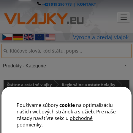
+421 919 296 778
|
KONTAKT
Produkty - Kategorie
Štátne a ostatné vlajky
Regionálne a ostatné vlajky
LGBT vlajky
Používame súbory
cookie
na optimalizáciu
Dúhová vlajka
našich webových stránok a služieb. Pre naše
zásady navštívte sekciu
obchodné
podmienky
.