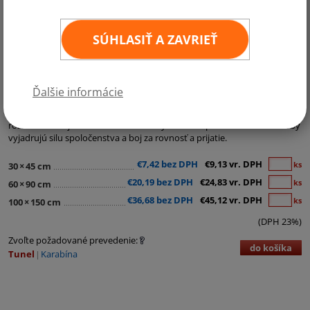
SÚHLASIŤ A ZAVRIEŤ
Kategórie:
Regionálne a ostatné vlajky
,
LGBT vlajky
Ďalšie informácie
Ukážte svoju hrdosť s dúhovou vlajkou - symbolizuje farebnú
rozmanitosť a jednotu LGBT komunity. Kvalitné prevedenie a živé farby
vyjadrujú silu spoločenstva a boj za rovnosť a prijatie.
€7,42 bez DPH
€9,13 vr. DPH
ks
30
×
45 cm
€20,19 bez DPH
€24,83 vr. DPH
ks
60
×
90 cm
€36,68 bez DPH
€45,12 vr. DPH
ks
100
×
150 cm
(DPH 23%)
Zvoľte požadované prevedenie:
do košíka
Tunel
Karabína