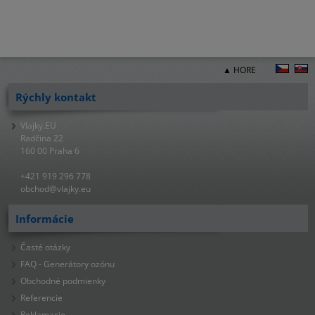
▲ HORE
Rýchly kontakt
Vlajky.EU
Radčina 22
160 00 Praha 6
+421 919 296 778
obchod@vlajky.eu
Informácie
Časté otázky
FAQ - Generátory ozónu
Obchodné podmienky
Referencie
Reklamacie