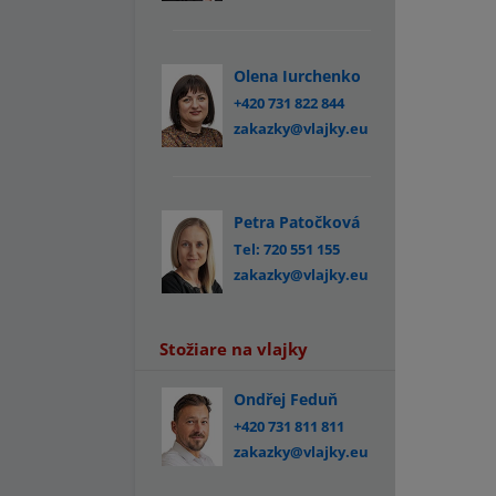
Olena Iurchenko
+420 731 822 844
zakazky@vlajky.eu
Petra Patočková
Tel: 720 551 155
zakazky@vlajky.eu
Stožiare na vlajky
Ondřej Feduň
+420 731 811 811
zakazky@vlajky.eu