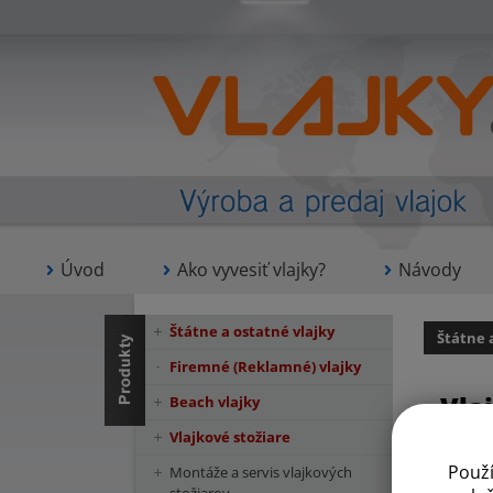
Úvod
Ako vyvesiť vlajky?
Návody
Štátne a ostatné vlajky
Štátne 
Firemné (Reklamné) vlajky
Vla
Beach vlajky
Vlajkové stožiare
Použ
Montáže a servis vlajkových