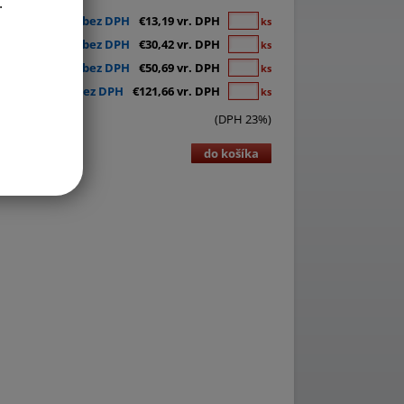
.
€10,72 bez DPH
€13,19 vr. DPH
ks
€24,73 bez DPH
€30,42 vr. DPH
ks
€41,21 bez DPH
€50,69 vr. DPH
ks
€98,91 bez DPH
€121,66 vr. DPH
ks
(DPH 23%)
do košíka