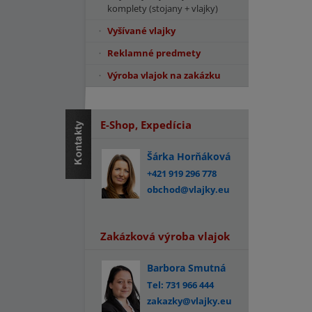
komplety (stojany + vlajky)
Vyšívané vlajky
Reklamné predmety
Výroba vlajok na zakázku
E-Shop, Expedícia
Šárka Horňáková
+421 919 296 778
obchod@vlajky.eu
Zakázková výroba vlajok
Barbora Smutná
Tel: 731 966 444
zakazky@vlajky.eu