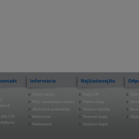
kontakt
Informácie
Najžiadanejšie
Odp
Časté otázky
Vlajky SR
Štátn
22
FAQ - Generátory ozónu
Štátne vlajky
Výro
raha 6
Obchodné podmienky
Stolové vlajočky
Beac
 296 778
Referencie
Firemné vlajky
Vlajk
lajky.eu
Reklamacie
Stožiare vlajok