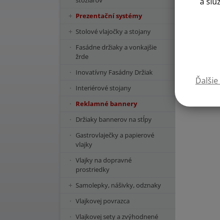
stožiarov
a slu
Prezentační systémy
Stolové vlajočky a stojany
Fasádne držiaky a vonkajšie
žrde
Inovatívny Fasádny Držiak
Ďalšie
Interiérové stojany
Reklamné bannery
Držiaky bannerov na stĺpy
Gastrovlaječky a papierové
vlajky
Vlajky na dopravné
prostriedky
Samolepky, nášivky, odznaky
Vlajkovej povrazca
Vlajkovej sety a zvýhodnené