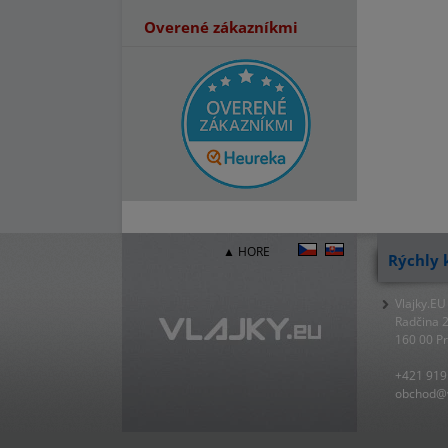
Overené zákazníkmi
▲ HORE
Rýchly 
Vlajky.EU
Radčina 
160 00 P
+421 919
obchod@v