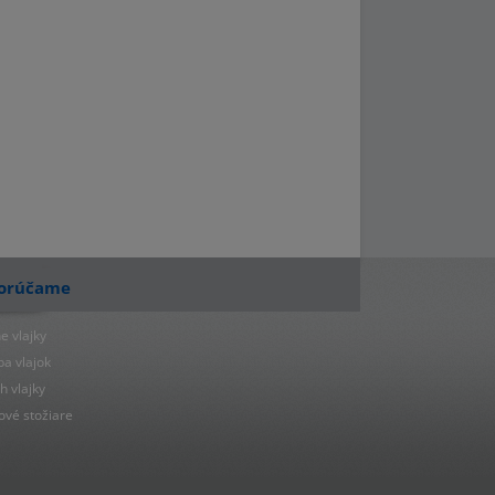
orúčame
e vlajky
ba vlajok
h vlajky
ové stožiare