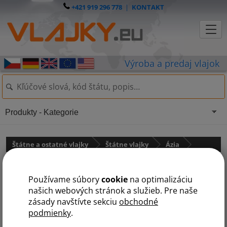
+421 919 296 778
|
KONTAKT
Produkty - Kategorie
Štátne a ostatné vlajky
Štátne vlajky
Ázia
Vlajka Izrael
Používame súbory
cookie
na optimalizáciu
našich webových stránok a služieb. Pre naše
zásady navštívte sekciu
obchodné
podmienky
.