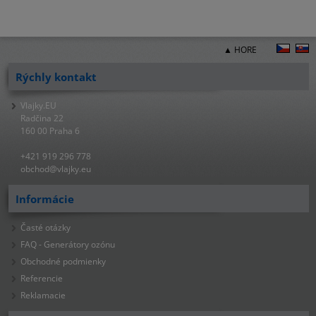
▲ HORE
Rýchly kontakt
Vlajky.EU
Radčina 22
160 00 Praha 6
+421 919 296 778
obchod@vlajky.eu
Informácie
Časté otázky
FAQ - Generátory ozónu
Obchodné podmienky
Referencie
Reklamacie