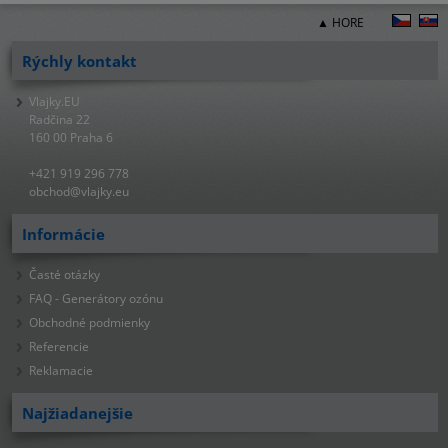
▲ HORE
Rýchly kontakt
Vlajky.EU
Radčina 22
160 00 Praha 6
+421 919 296 778
obchod@vlajky.eu
Informácie
Časté otázky
FAQ - Generátory ozónu
Obchodné podmienky
Referencie
Reklamacie
Najžiadanejšie