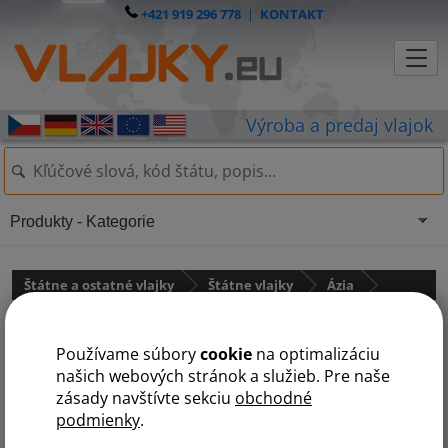
+421 919 296 778
|
KONTAKT
Produkty - Kategorie
Štátne a ostatné vlajky
Štátne vlajky
Ázia
Kambodža
Používame súbory
cookie
na optimalizáciu
našich webových stránok a služieb. Pre naše
zásady navštívte sekciu
obchodné
podmienky
.