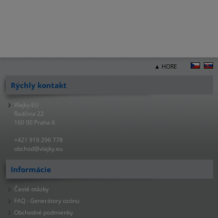
▲ HORE
Rýchly kontakt
Vlajky.EU
Radčina 22
160 00 Praha 6
+421 919 296 778
obchod@vlajky.eu
Informácie
Časté otázky
FAQ - Generátory ozónu
Obchodné podmienky