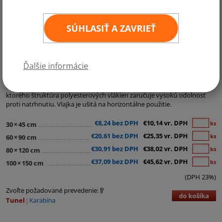
SÚHLASIŤ A ZAVRIEŤ
Kategórie:
Regionálne a ostatné vlajky
,
Regionálne vlajky
Ďalšie informácie
Vlajka Konfederácie je vyrobená z materiálu Easyflag. Tento materiál je
najpoužívanejší lesklý vlajkový materiál s hmotnosťou cca 120g/m2,
ktorého štruktúra polyesterových vlákien zaručuje vysokú odolnosť
proti natrhnutiu. Vlajka je ušitá na horizontálne použitie.
€8,24 bez DPH
€10,14 vr. DPH
ks
30
×
45 cm
€20,61 bez DPH
€25,35 vr. DPH
ks
60
×
90 cm
€30,91 bez DPH
€38,02 vr. DPH
ks
80
×
120 cm
€37,09 bez DPH
€45,62 vr. DPH
ks
100
×
150 cm
(DPH 23%)
Zvoľte požadované prevedenie:
do košíka
Tunel
Karabína