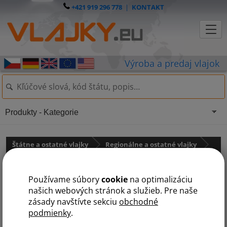
+421 919 296 778
|
KONTAKT
Produkty - Kategorie
Štátne a ostatné vlajky
Regionálne a ostatné vlajky
Regionálne vlajky
Používame súbory
cookie
na optimalizáciu
Vlajka Konfederácia
našich webových stránok a služieb. Pre naše
zásady navštívte sekciu
obchodné
podmienky
.