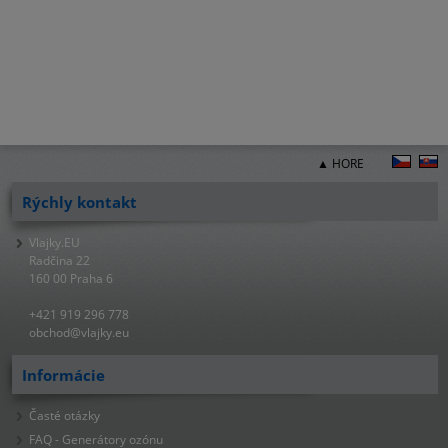
▲ HORE
Rýchly kontakt
Vlajky.EU
Radčina 22
160 00 Praha 6
+421 919 296 778
obchod@vlajky.eu
Informácie
Časté otázky
FAQ - Generátory ozónu