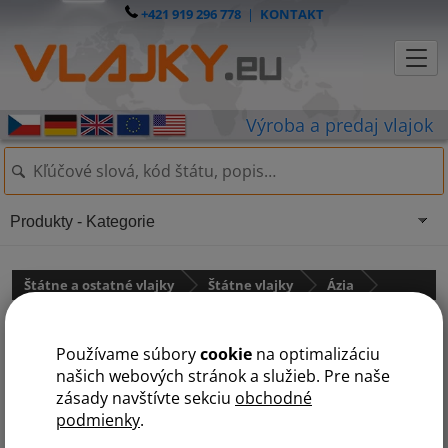
+421 919 296 778
|
KONTAKT
Produkty - Kategorie
Štátne a ostatné vlajky
Štátne vlajky
Ázia
Nepál
Používame súbory
cookie
na optimalizáciu
našich webových stránok a služieb. Pre naše
zásady navštívte sekciu
obchodné
podmienky
.