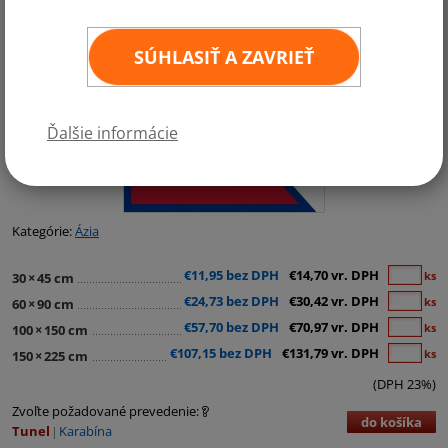
SÚHLASIŤ A ZAVRIEŤ
Ďalšie informácie
Kategórie:
Ázia
€11,95 bez DPH
€14,70 vr. DPH
ks
30
×
45 cm
€24,73 bez DPH
€30,42 vr. DPH
ks
60
×
90 cm
€57,70 bez DPH
€70,97 vr. DPH
ks
100
×
150 cm
€107,15 bez DPH
€131,79 vr. DPH
ks
150
×
225 cm
(DPH 23%)
Zvoľte požadované prevedenie:
do košíka
Tunel
Karabína