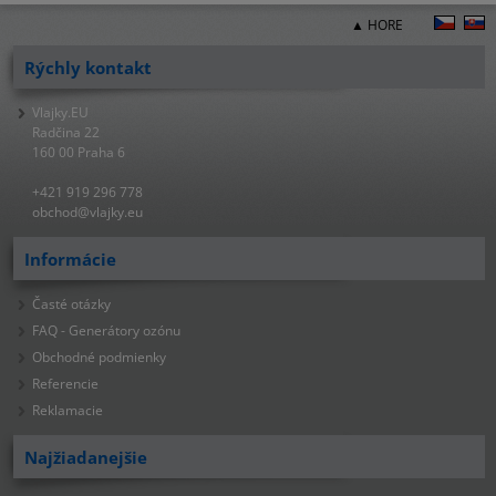
▲ HORE
Rýchly kontakt
Vlajky.EU
Radčina 22
160 00 Praha 6
+421 919 296 778
obchod@vlajky.eu
Informácie
Časté otázky
FAQ - Generátory ozónu
Obchodné podmienky
Referencie
Reklamacie
Najžiadanejšie