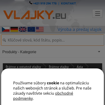
+421 919 296 778
|
KONTAKT
Produkty - Kategorie
Štátne a ostatné vlajky
Štátne vlajky
Ázia
Vlajka Omán
Používame súbory
cookie
na optimalizáciu
našich webových stránok a služieb. Pre naše
zásady navštívte sekciu
obchodné
podmienky
.