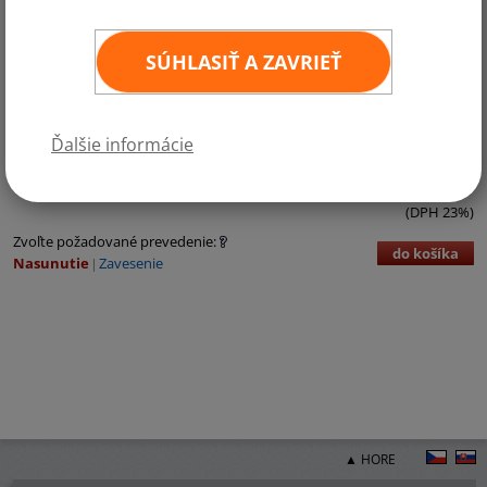
SÚHLASIŤ A ZAVRIEŤ
Kategórie:
Austrália a Oceánia
Ďalšie informácie
€3,71 bez DPH
€4,56 vr. DPH
ks
11
×
16 cm
(DPH 23%)
Zvoľte požadované prevedenie:
do košíka
Nasunutie
Zavesenie
▲ HORE