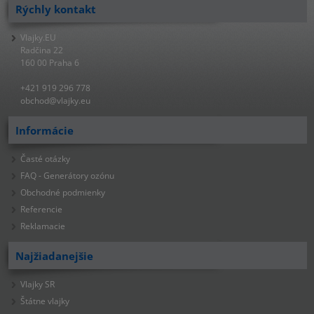
Rýchly kontakt
Vlajky.EU
Radčina 22
160 00 Praha 6
+421 919 296 778
obchod@vlajky.eu
Informácie
Časté otázky
FAQ - Generátory ozónu
Obchodné podmienky
Referencie
Reklamacie
Najžiadanejšie
Vlajky SR
Štátne vlajky