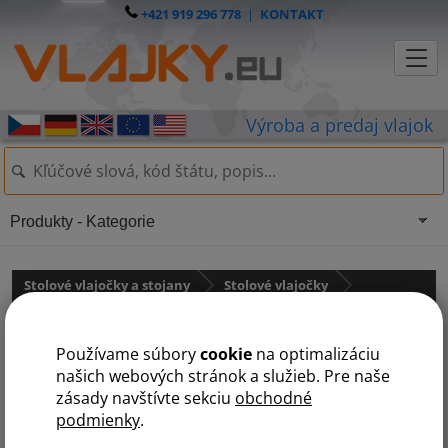
+421 919 296 778
|
KONTAKT
Produkty - Kategorie
Stolové vlajočky a stojany
Stolové vlajočky
Austrália a Oceánia
Používame súbory
cookie
na optimalizáciu
Šalamúnove ostrovy
našich webových stránok a služieb. Pre naše
zásady navštívte sekciu
obchodné
podmienky
.