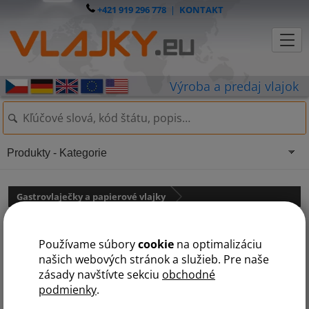
+421 919 296 778
|
KONTAKT
Produkty - Kategorie
Gastrovlaječky a papierové vlajky
Vlajočka Švajčiarsko
Používame súbory
cookie
na optimalizáciu
našich webových stránok a služieb. Pre naše
zásady navštívte sekciu
obchodné
podmienky
.