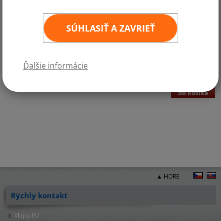
SÚHLASIŤ A ZAVRIEŤ
Kategórie:
Gastrovlaječky a papierové vlajky
€0,25 bez DPH
€0,31 vr. DPH
ks
3
×
2 cm - min 100 ks
Ďalšie informácie
(DPH 23%)
do košíka
▲ HORE
Rýchly kontakt
Vlajky.EU