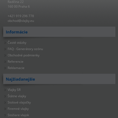
Radčina 22
160 00 Praha 6
+421 919 296 778
obchod@vlajky.eu
Informácie
Časté otázky
FAQ - Generátory ozónu
Obchodné podmienky
Referencie
Reklamacie
Najžiadanejšie
Vlajky SR
Štátne vlajky
Stolové vlajočky
Firemné vlajky
Stožiare vlajok