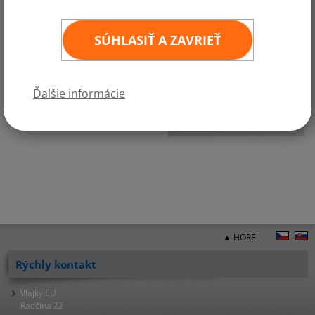
SÚHLASIŤ A ZAVRIEŤ
Ďalšie informácie
▲ HORE
Rýchly kontakt
Vlajky.EU
Radčina 22