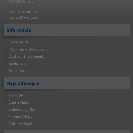
160 00 Praha 6
+421 919 296 778
obchod@vlajky.eu
Informácie
Časté otázky
FAQ - Generátory ozónu
Obchodné podmienky
Referencie
Reklamacie
Najžiadanejšie
Vlajky SR
Štátne vlajky
Stolové vlajočky
Firemné vlajky
Stožiare vlajok