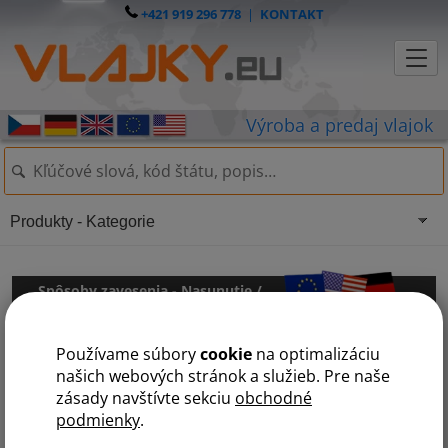
+421 919 296 778
|
KONTAKT
Produkty - Kategorie
Spôsoby zavesenia - Nasunutie /
Zavesenie
Používame súbory
cookie
na optimalizáciu
našich webových stránok a služieb. Pre naše
Nasunutie
Zavesenie
zásady navštívte sekciu
obchodné
podmienky
.