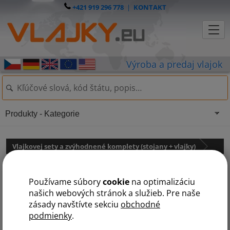
+421 919 296 778
|
KONTAKT
Produkty - Kategorie
Vlajkovej sety a zvýhodnené komplety (stojany + vlajky)
Komplet: interiérový stojan +
Používame súbory
cookie
na optimalizáciu
vlajky SR, EU
našich webových stránok a služieb. Pre naše
zásady navštívte sekciu
obchodné
podmienky
.