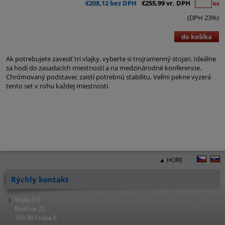
€208,12 bez DPH
€255,99 vr. DPH
ks
(DPH 23%)
do košíka
Ak potrebujete zavesiť tri vlajky, vyberte si trojramenný stojan. Ideálne
sa hodí do zasadacích miestností a na medzinárodné konferencie.
Chrómovaný podstavec zaistí potrebnú stabilitu. Veľmi pekne vyzerá
tento set v rohu každej miestnosti.
▲ HORE
Rýchly kontakt
Vlajky.EU
Radčina 22
160 00 Praha 6