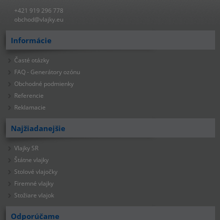
+421 919 296 778
obchod@vlajky.eu
Informácie
Časté otázky
FAQ - Generátory ozónu
Obchodné podmienky
Referencie
Reklamacie
Najžiadanejšie
Vlajky SR
Štátne vlajky
Stolové vlajočky
Firemné vlajky
Stožiare vlajok
Odporúčame