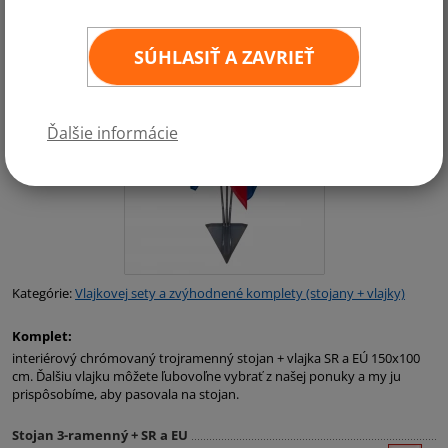
SÚHLASIŤ A ZAVRIEŤ
Ďalšie informácie
Kategórie:
Vlajkovej sety a zvýhodnené komplety (stojany + vlajky)
Komplet:
interiérový chrómovaný trojramenný stojan + vlajka SR a EÚ 150x100
cm. Ďalšiu vlajku môžete ľubovoľne vybrať z našej ponuky a my ju
prispôsobíme, aby pasovala na stojan.
Stojan 3-ramenný + SR a EU