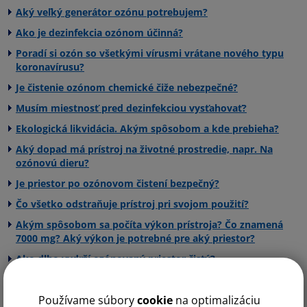
Aký veľký generátor ozónu potrebujem?
Hotely, kancelárie a domácnosti
Ako je dezinfekcia ozónom účinná?
Ordinácie doktorov, čakárne a lekárne - odstráni
Black 3000
baktérie a vírusy
Poradí si ozón so všetkými vírusmi vrátane nového typu
Suterény a pivnice - odstráni plesne a zápach
koronavírusu?
White 10000
vlhkosti.
Je čistenie ozónom chemické čiže nebezpečné?
Automobily - odstráni zápach z cigariet, plesne z
klimatizácie a zápach z vlhkosti
Grey 30000
Musím miestnosť pred dezinfekciou vysťahovať?
Kuchyňa - odstráni zápach od spáleného oleja a jedla
Ekologická likvidácia. Akým spôsobom a kde prebieha?
Pôsobí proti alergiam, zabíja baktérie a peľe
Aký dopad má prístroj na životné prostredie, napr. Na
Odstraňuje zápach dymu a cigaret
ozónovú dieru?
Odstraňuje pachy domácích zvierat
Odstraňuje zápach odpadkov
Je priestor po ozónovom čistení bezpečný?
Čo všetko odstraňuje prístroj pri svojom použití?
Akým spôsobom sa počíta výkon prístroja? Čo znamená
7000 mg? Aký výkon je potrebné pre aký priestor?
Ako dlho vydrží ozónovaný priestor čistý?
Servis. Kto poskytuje záruční a pozáruční servis? Aké sú
podmienky?
Používame súbory
cookie
na optimalizáciu