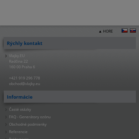
▲ HORE
Rýchly kontakt
Vlajky.EU
Radčina 22
160 00 Praha 6
+421 919 296 778
obchod@vlajky.eu
Informácie
Časté otázky
FAQ - Generátory ozónu
Obchodné podmienky
Referencie