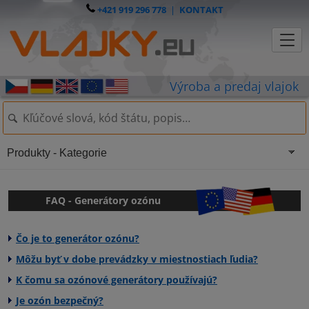
+421 919 296 778
|
KONTAKT
Produkty - Kategorie
FAQ - Generátory ozónu
Čo je to generátor ozónu?
Môžu byť v dobe prevádzky v miestnostiach ľudia?
K čomu sa ozónové generátory používajú?
Je ozón bezpečný?