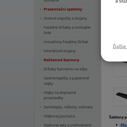
stožiarov
a slu
Prezentační systémy
Stolové vlajočky a stojany
Fasádne držiaky a vonkajšie
žrde
Inovatívny Fasádny Držiak
Ďalšie
Interiérové stojany
Reklamné bannery
Držiaky bannerov na stĺpy
Gastrovlaječky a papierové
vlajky
Vlajky na dopravné
prostriedky
Samolepky, nášivky, odznaky
Vlajkovej povrazca
Šablony p
85
Vlajkovej sety a zvýhodnené