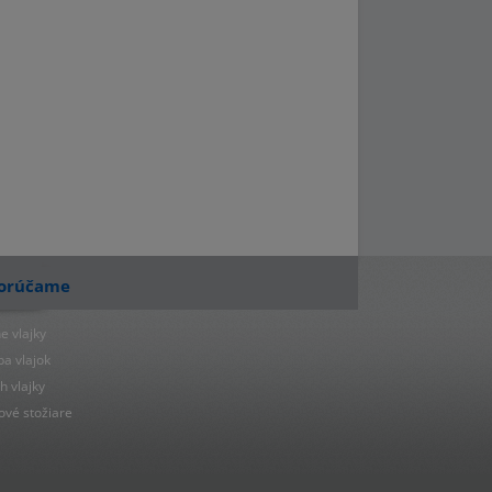
orúčame
e vlajky
ba vlajok
h vlajky
ové stožiare