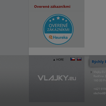
Overené zákazníkmi
▲ HORE
Rýchly 
Vlajky.EU
Radčina 
160 00 P
+421 919
obchod@v