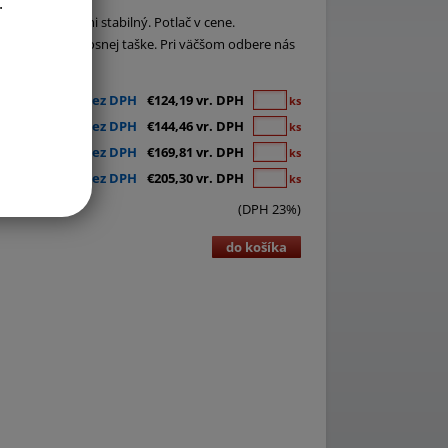
.
dstavou. Veľmi stabilný. Potlač v cene.
 dodávaný v prenosnej taške. Pri väčšom odbere nás
€100,97 bez DPH
€124,19 vr. DPH
ks
€117,45 bez DPH
€144,46 vr. DPH
ks
€138,06 bez DPH
€169,81 vr. DPH
ks
€166,91 bez DPH
€205,30 vr. DPH
ks
(DPH 23%)
do košíka