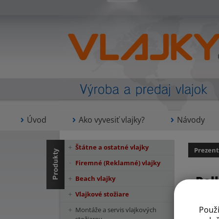
Úvod
Ako vyvesiť vlajky?
Návody
Štátne a ostatné vlajky
Prezent
Firemné (Reklamné) vlajky
Rol
Beach vlajky
Vlajkové stožiare
Použ
Montáže a servis vlajkových