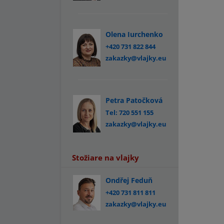
Olena Iurchenko
+420 731 822 844
zakazky@vlajky.eu
Petra Patočková
Tel: 720 551 155
zakazky@vlajky.eu
Stožiare na vlajky
Ondřej Feduň
+420 731 811 811
zakazky@vlajky.eu