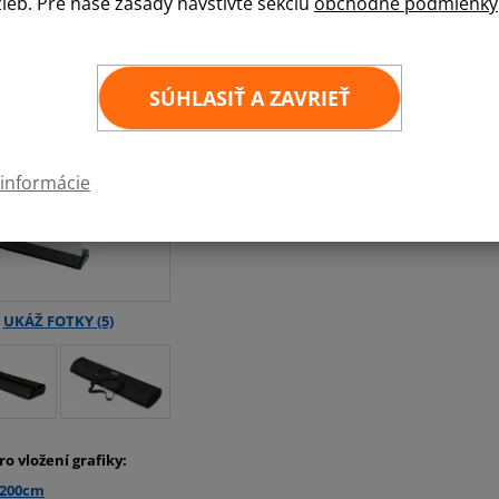
žieb. Pre naše zásady navštívte sekciu
obchodné podmienky
Nekompromisný Roll Up s čiernou dizajnovou po
Potlač je na materiál PVC blockout. Roll Up je
kontaktuje pre množstevnú zľavu.
SÚHLASIŤ A ZAVRIEŤ
85
×
200 cm
100
×
200 cm
120
×
200 cm
 informácie
150
×
200 cm
ro vložení grafiky:
x200cm