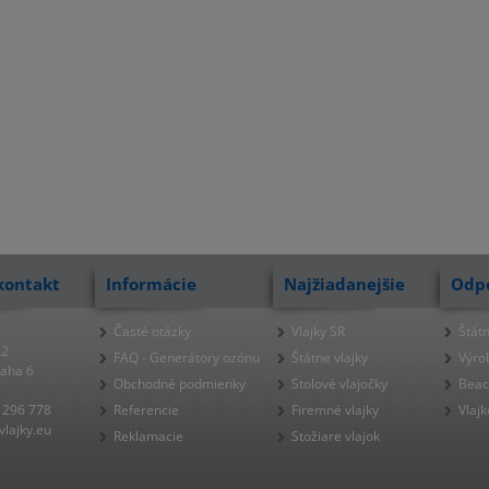
kontakt
Informácie
Najžiadanejšie
Odp
Časté otázky
Vlajky SR
Štátn
22
FAQ - Generátory ozónu
Štátne vlajky
Výro
raha 6
Obchodné podmienky
Stolové vlajočky
Beac
 296 778
Referencie
Firemné vlajky
Vlajk
lajky.eu
Reklamacie
Stožiare vlajok