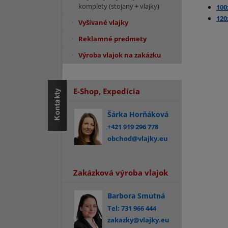
komplety (stojany + vlajky)
10
12
Vyšívané vlajky
Reklamné predmety
Výroba vlajok na zakázku
E-Shop, Expedícia
Šárka Horňáková
+421 919 296 778
obchod@vlajky.eu
Zakázková výroba vlajok
Barbora Smutná
Tel: 731 966 444
zakazky@vlajky.eu