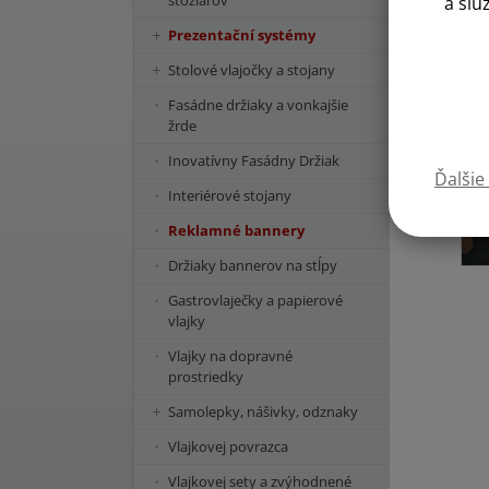
stožiarov
a slu
Prezentační systémy
Stolové vlajočky a stojany
Fasádne držiaky a vonkajšie
žrde
Inovatívny Fasádny Držiak
Ďalšie
Interiérové stojany
Reklamné bannery
Držiaky bannerov na stĺpy
Gastrovlaječky a papierové
vlajky
Vlajky na dopravné
prostriedky
Samolepky, nášivky, odznaky
Vlajkovej povrazca
Vlajkovej sety a zvýhodnené