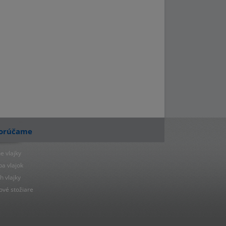
orúčame
e vlajky
ba vlajok
h vlajky
ové stožiare