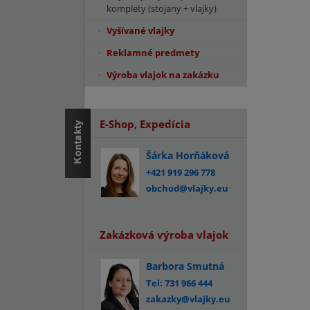
komplety (stojany + vlajky)
Vyšívané vlajky
Reklamné predmety
Výroba vlajok na zakázku
E-Shop, Expedícia
Šárka Horňáková
+421 919 296 778
obchod@vlajky.eu
Zakázková výroba vlajok
Barbora Smutná
Tel: 731 966 444
zakazky@vlajky.eu