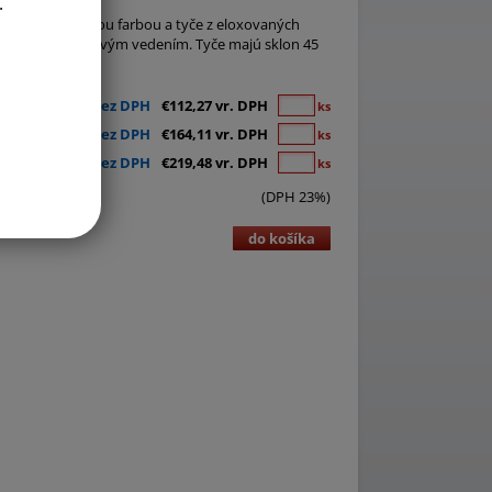
.
ného komaxitovou farbou a tyče z eloxovaných
rytkou s povrazovým vedením. Tyče majú sklon 45
€91,28 bez DPH
€112,27 vr. DPH
ks
€133,42 bez DPH
€164,11 vr. DPH
ks
€178,44 bez DPH
€219,48 vr. DPH
ks
(DPH 23%)
do košíka