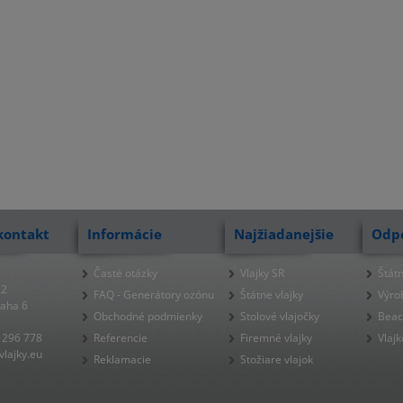
kontakt
Informácie
Najžiadanejšie
Odp
Časté otázky
Vlajky SR
Štátn
22
FAQ - Generátory ozónu
Štátne vlajky
Výro
raha 6
Obchodné podmienky
Stolové vlajočky
Beac
 296 778
Referencie
Firemné vlajky
Vlajk
lajky.eu
Reklamacie
Stožiare vlajok