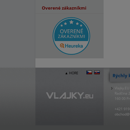
Overené zákazníkmi
▲ HORE
Rýchly 
Vlajky.EU
Radčina 
160 00 P
+421 919
obchod@v