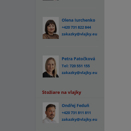
Olena Iurchenko
+420 731 822 844
zakazky@vlajky.eu
Petra Patočková
Tel: 720 551 155
zakazky@vlajky.eu
Stožiare na vlajky
Ondřej Feduň
+420 731 811 811
zakazky@vlajky.eu