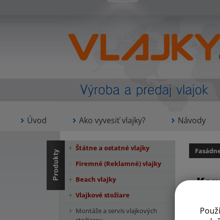
Úvod
Ako vyvesiť vlajky?
Návody
Štátne a ostatné vlajky
Fasádne
Firemné (Reklamné) vlajky
Kom
Beach vlajky
Vlajkové stožiare
Použ
Montáže a servis vlajkových