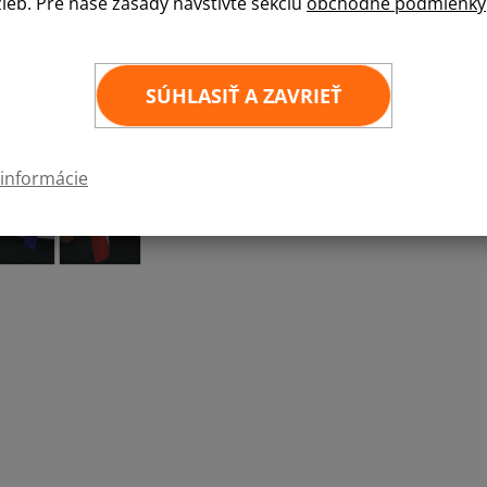
žieb. Pre naše zásady navštívte sekciu
obchodné podmienky
Komplet sa skladá z oceľového držiaka opatre
hliníkových trubiek, zakončených plastovou k
stupňov. Priemer tyče je 30 mm a dĺžky 170 cm.
SÚHLASIŤ A ZAVRIEŤ
Jednoramenný
Dvouramenný
Trojramenný
 informácie