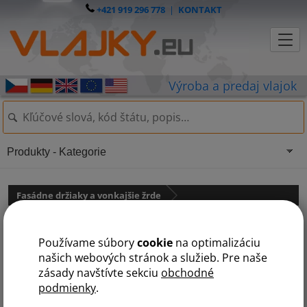
+421 919 296 778
|
KONTAKT
Produkty - Kategorie
Fasádne držiaky a vonkajšie žrde
Držiak na vlajku: fasádny
Používame súbory
cookie
na optimalizáciu
komplet + oceľové tyče
našich webových stránok a služieb. Pre naše
zásady navštívte sekciu
obchodné
podmienky
.