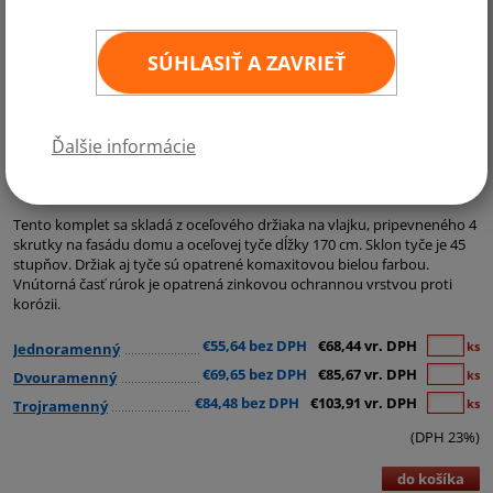
SÚHLASIŤ A ZAVRIEŤ
Ďalšie informácie
Kategórie:
Fasádne držiaky a vonkajšie žrde
Tento komplet sa skladá z oceľového držiaka na vlajku, pripevneného 4
skrutky na fasádu domu a oceľovej tyče dĺžky 170 cm. Sklon tyče je 45
stupňov. Držiak aj tyče sú opatrené komaxitovou bielou farbou.
Vnútorná časť rúrok je opatrená zinkovou ochrannou vrstvou proti
korózii.
€55,64 bez DPH
€68,44 vr. DPH
ks
Jednoramenný
€69,65 bez DPH
€85,67 vr. DPH
ks
Dvouramenný
€84,48 bez DPH
€103,91 vr. DPH
ks
Trojramenný
(DPH 23%)
do košíka