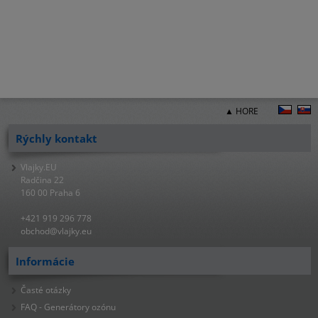
▲ HORE
Rýchly kontakt
Vlajky.EU
Radčina 22
160 00 Praha 6
+421 919 296 778
obchod@vlajky.eu
Informácie
Časté otázky
FAQ - Generátory ozónu