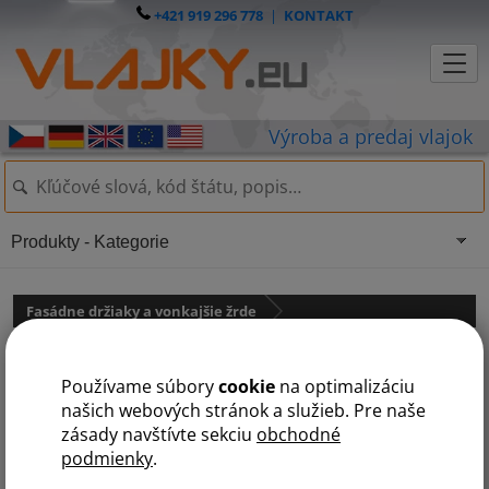
+421 919 296 778
|
KONTAKT
Produkty - Kategorie
Fasádne držiaky a vonkajšie žrde
Kovová žrď na vlajky - guľa
Používame súbory
cookie
na optimalizáciu
našich webových stránok a služieb. Pre naše
zásady navštívte sekciu
obchodné
podmienky
.