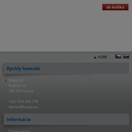
do košíka
▲ HORE
Rýchly kontakt
Vlajky.EU
Radčina 22
160 00 Praha 6
+421 919 296 778
obchod@vlajky.eu
Informácie
Časté otázky