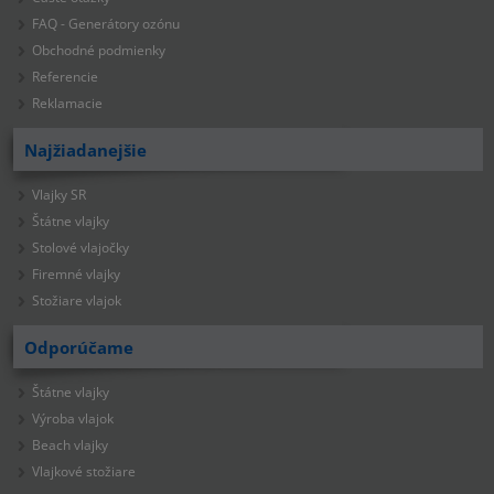
FAQ - Generátory ozónu
Obchodné podmienky
Referencie
Reklamacie
Najžiadanejšie
Vlajky SR
Štátne vlajky
Stolové vlajočky
Firemné vlajky
Stožiare vlajok
Odporúčame
Štátne vlajky
Výroba vlajok
Beach vlajky
Vlajkové stožiare