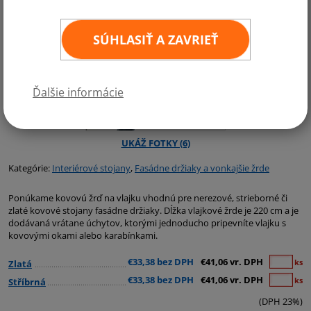
SÚHLASIŤ A ZAVRIEŤ
Ďalšie informácie
Kategórie:
Interiérové stojany
,
Fasádne držiaky a vonkajšie žrde
Ponúkame kovovú žrď na vlajku vhodnú pre nerezové, strieborné či
zlaté kovové stojany fasádne držiaky. Dĺžka vlajkové žrde je 220 cm a je
dodávaná vrátane úchytov, ktorými jednoducho pripevníte vlajku s
kovovými okami alebo karabínkami.
€33,38 bez DPH
€41,06 vr. DPH
ks
Zlatá
€33,38 bez DPH
€41,06 vr. DPH
ks
Stříbrná
(DPH 23%)