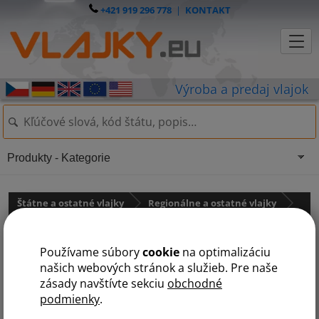
+421 919 296 778
|
KONTAKT
Produkty - Kategorie
Štátne a ostatné vlajky
Regionálne a ostatné vlajky
Ostatné vlajky
Používame súbory
cookie
na optimalizáciu
Vlajka Portoriko
našich webových stránok a služieb. Pre naše
zásady navštívte sekciu
obchodné
podmienky
.