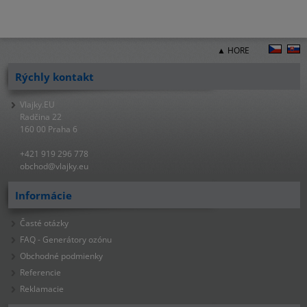
▲ HORE
Rýchly kontakt
Vlajky.EU
Radčina 22
160 00 Praha 6
+421 919 296 778
obchod@vlajky.eu
Informácie
Časté otázky
FAQ - Generátory ozónu
Obchodné podmienky
Referencie
Reklamacie