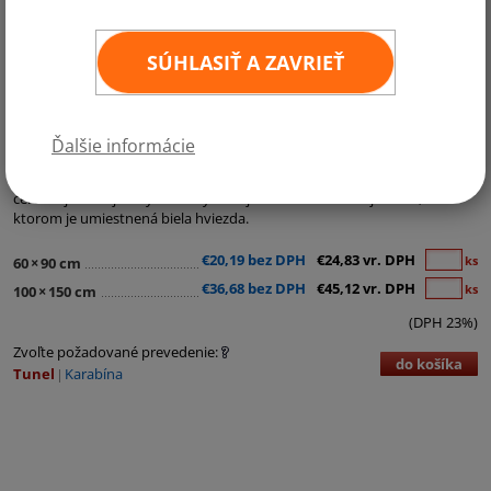
SÚHLASIŤ A ZAVRIEŤ
Kategórie:
Ostatné vlajky
Ďalšie informácie
Vlajka Portorika sa vyznačuje piatimi vodorovnými pruhmi striedavo
červenej a bielej farby s modrým trojuholníkom na ľavej strane, v
ktorom je umiestnená biela hviezda.
€20,19 bez DPH
€24,83 vr. DPH
ks
60
×
90 cm
€36,68 bez DPH
€45,12 vr. DPH
ks
100
×
150 cm
(DPH 23%)
Zvoľte požadované prevedenie:
do košíka
Tunel
Karabína