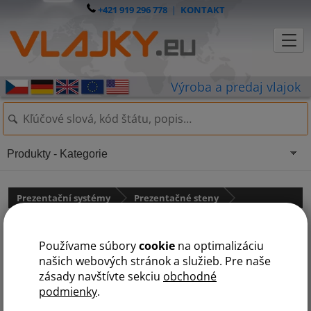
+421 919 296 778
|
KONTAKT
Produkty - Kategorie
Prezentační systémy
Prezentačné steny
Prezentačná stena zahnutá
Používame súbory
cookie
na optimalizáciu
našich webových stránok a služieb. Pre naše
zásady navštívte sekciu
obchodné
podmienky
.