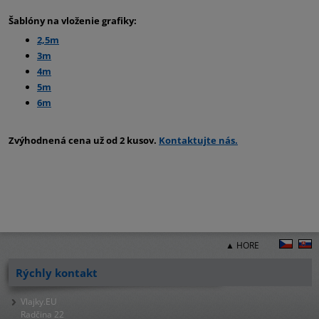
Šablóny na vloženie grafiky:
2,5m
3m
4m
5m
6m
Zvýhodnená cena už od 2 kusov.
Kontaktujte nás.
▲ HORE
Rýchly kontakt
Vlajky.EU
Radčina 22