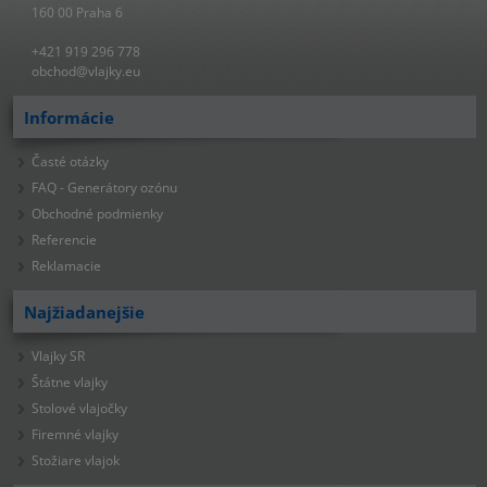
160 00 Praha 6
+421 919 296 778
obchod@vlajky.eu
Informácie
Časté otázky
FAQ - Generátory ozónu
Obchodné podmienky
Referencie
Reklamacie
Najžiadanejšie
Vlajky SR
Štátne vlajky
Stolové vlajočky
Firemné vlajky
Stožiare vlajok