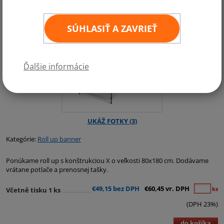
SÚHLASIŤ A ZAVRIEŤ
Ďalšie informácie
Kategórie:
Roll up banner
Ponúkame roll up s konštrukciou X o veľkosti 80x180 cm. Dodávame
vrátane potlače a prenosnej tašky.
€49,15 bez DPH
€60,45 vr. DPH
ks
Včetně tisku 1 ks
(DPH 23%)
do košíka