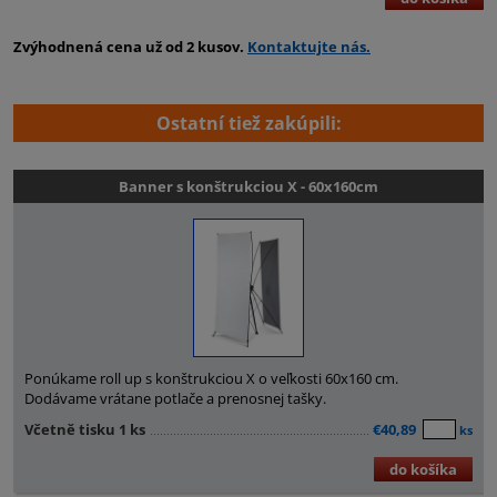
Zvýhodnená cena už od 2 kusov.
Kontaktujte nás.
Ostatní tiež zakúpili:
Banner s konštrukciou X - 60x160cm
Ponúkame roll up s konštrukciou X o veľkosti 60x160 cm.
Dodávame vrátane potlače a prenosnej tašky.
Včetně tisku 1 ks
€40,89
ks
do košíka