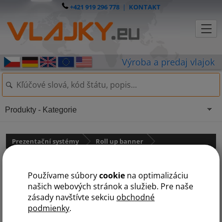
+421 919 296 778
|
KONTAKT
Produkty - Kategorie
Prezentační systémy
Roll up banner
Banner s konštrukciou X -
Používame súbory
cookie
na optimalizáciu
80x180cm
našich webových stránok a služieb. Pre naše
zásady navštívte sekciu
obchodné
podmienky
.