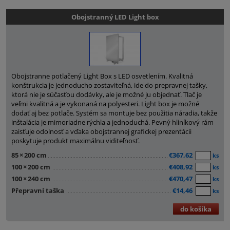
Obojstranný LED Light box
Obojstranne potlačený Light Box s LED osvetlením. Kvalitná
konštrukcia je jednoducho zostaviteľná, ide do prepravnej tašky,
ktorá nie je súčasťou dodávky, ale je možné ju objednať. Tlač je
veľmi kvalitná a je vykonaná na polyesteri. Light box je možné
dodať aj bez potlače. Systém sa montuje bez použitia náradia, takže
inštalácia je mimoriadne rýchla a jednoduchá. Pevný hliníkový rám
zaisťuje odolnosť a vďaka obojstrannej grafickej prezentácii
poskytuje produkt maximálnu viditeľnosť.
85
×
200 cm
€367,62
ks
100
×
200 cm
€408,92
ks
100
×
240 cm
€470,47
ks
Přepravní taška
€14,46
ks
do košíka