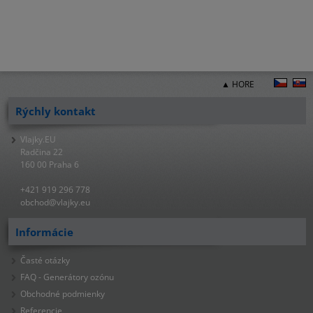
▲ HORE
Rýchly kontakt
Vlajky.EU
Radčina 22
160 00 Praha 6
+421 919 296 778
obchod@vlajky.eu
Informácie
Časté otázky
FAQ - Generátory ozónu
Obchodné podmienky
Referencie