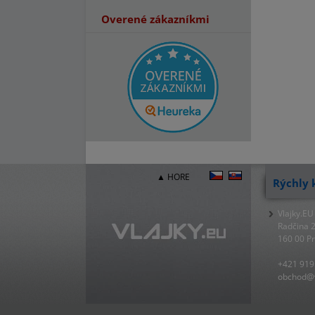
Overené zákazníkmi
▲ HORE
Rýchly 
Vlajky.EU
Radčina 
160 00 P
+421 919
obchod@v