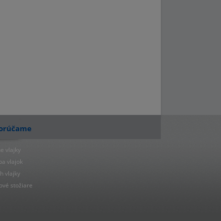
orúčame
e vlajky
ba vlajok
h vlajky
ové stožiare