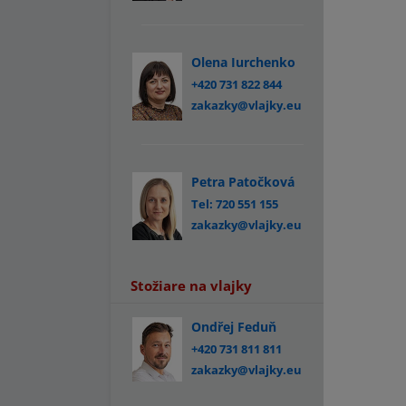
Olena Iurchenko
+420 731 822 844
zakazky@vlajky.eu
Petra Patočková
Tel: 720 551 155
zakazky@vlajky.eu
Stožiare na vlajky
Ondřej Feduň
+420 731 811 811
zakazky@vlajky.eu