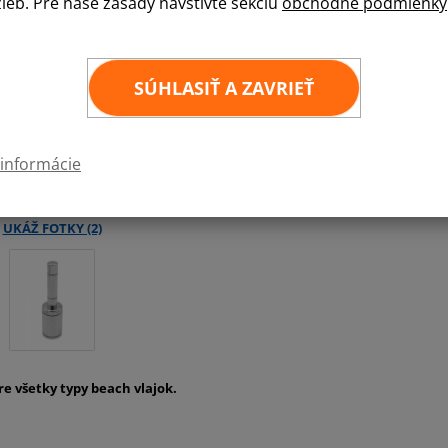
žieb. Pre naše zásady navštívte sekciu
obchodné podmienky
Ponúkame samostatný rotátor vhodný k pods
1 ks
SÚHLASIŤ A ZAVRIEŤ
 informácie
e všetky typy beach vlajok.