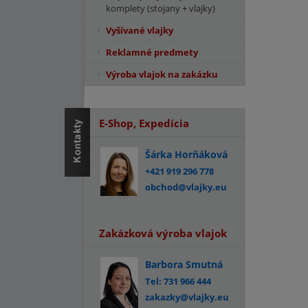
komplety (stojany + vlajky)
Vyšívané vlajky
Reklamné predmety
Výroba vlajok na zakázku
E-Shop, Expedícia
Šárka Horňáková
+421 919 296 778
obchod@vlajky.eu
Zakázková výroba vlajok
Barbora Smutná
Tel: 731 966 444
zakazky@vlajky.eu