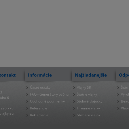
kontakt
Informácie
Najžiadanejšie
Odp
Časté otázky
Vlajky SR
Štátn
22
FAQ - Generátory ozónu
Štátne vlajky
Výro
raha 6
Obchodné podmienky
Stolové vlajočky
Beac
 296 778
Referencie
Firemné vlajky
Vlajk
lajky.eu
Reklamacie
Stožiare vlajok