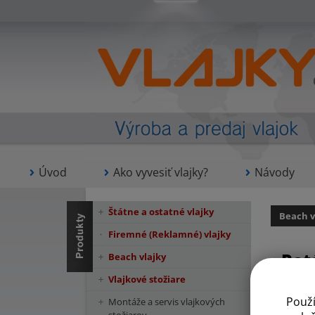
Úvod
Ako vyvesiť vlajky?
Návody
Štátne a ostatné vlajky
Beach v
Firemné (Reklamné) vlajky
Rot
Beach vlajky
Vlajkové stožiare
Použ
Montáže a servis vlajkových