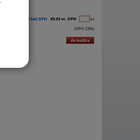
.
tavcom doska.
€7,83 bez DPH
€9,63 vr. DPH
ks
(DPH 23%)
do košíka