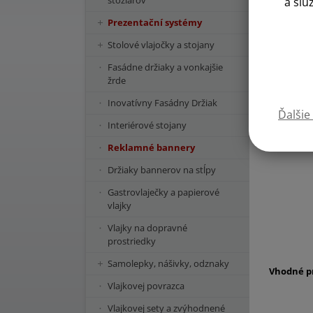
stožiarov
a slu
Prezentační systémy
Stolové vlajočky a stojany
Fasádne držiaky a vonkajšie
žrde
Inovatívny Fasádny Držiak
Ďalšie
Interiérové stojany
Reklamné bannery
Držiaky bannerov na stĺpy
Gastrovlaječky a papierové
vlajky
Vlajky na dopravné
prostriedky
Samolepky, nášivky, odznaky
Vhodné pr
Vlajkovej povrazca
Vlajkovej sety a zvýhodnené