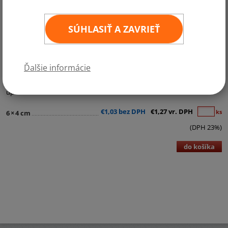
SÚHLASIŤ A ZAVRIEŤ
Kategórie:
Samolepky - štátne vlajky
Ďalšie informácie
Kvalitná samolepka štátnej vlajky v rozmere 6x4 cm. Odolná povrchová
úprava.
€1,03 bez DPH
€1,27 vr. DPH
ks
6
×
4 cm
(DPH 23%)
do košíka