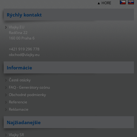
▲ HORE
Rýchly kontakt
Vlajky.EU
Radčina 22
160 00 Praha 6
+421 919 296 778
obchod@vlajky.eu
Informácie
Časté otázky
FAQ - Generátory ozónu
Obchodné podmienky
Referencie
Reklamacie
Najžiadanejšie
Vlajky SR