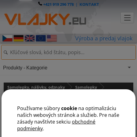
+421 919 296 778
|
KONTAKT
Produkty - Kategorie
Samolepky, nášivky, odznaky
Samolepky
Samolepky - štátne vlajky
Používame súbory
cookie
na optimalizáciu
Samolepka - vlajka Španielsko
našich webových stránok a služieb. Pre naše
zásady navštívte sekciu
obchodné
podmienky
.