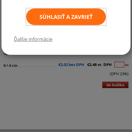
SÚHLASIŤ A ZAVRIEŤ
Kategórie:
Samolepky - štátne vlajky
Ďalšie informácie
Kvalitná samolepka štátnej vlajky v rozmere 6x4 cm. Odolná povrchová
úprava.
€2,02 bez DPH
€2,48 vr. DPH
ks
6
×
4 cm
(DPH 23%)
do košíka