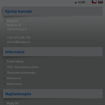
▲ HORE
Rýchly kontakt
Vlajky.EU
Radčina 22
160 00 Praha 6
+421 919 296 778
obchod@vlajky.eu
Informácie
Časté otázky
FAQ - Generátory ozónu
Obchodné podmienky
Referencie
Reklamacie
Najžiadanejšie
Vlajky SR