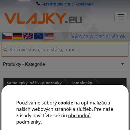
+421 919 296 778
|
KONTAKT
Produkty - Kategorie
Samolepky, nášivky, odznaky
Samolepky
Samolepky - štátne vlajky
Používame súbory
cookie
na optimalizáciu
Samolepka - vlajka Austrálie
našich webových stránok a služieb. Pre naše
zásady navštívte sekciu
obchodné
podmienky
.