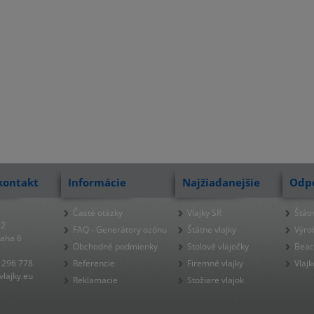
kontakt
Informácie
Najžiadanejšie
Odp
Časté otázky
Vlajky SR
Štátn
22
FAQ - Generátory ozónu
Štátne vlajky
Výro
raha 6
Obchodné podmienky
Stolové vlajočky
Beac
 296 778
Referencie
Firemné vlajky
Vlajk
lajky.eu
Reklamacie
Stožiare vlajok