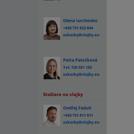
Olena Iurchenko
+420 731 822 844
zakazky@vlajky.eu
Petra Patočková
Tel: 720 551 155
zakazky@vlajky.eu
Stožiare na vlajky
Ondřej Feduň
+420 731 811 811
zakazky@vlajky.eu