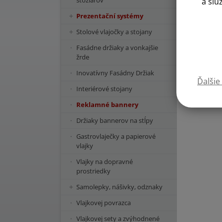
stožiarov
a slu
Prezentační systémy
Stolové vlajočky a stojany
Fasádne držiaky a vonkajšie
žrde
Inovatívny Fasádny Držiak
Ďalšie
Interiérové stojany
Reklamné bannery
Držiaky bannerov na stĺpy
Gastrovlaječky a papierové
vlajky
Vlajky na dopravné
prostriedky
Samolepky, nášivky, odznaky
Vlajkovej povrazca
Vlajkovej sety a zvýhodnené