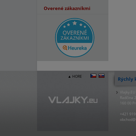
Overené zákazníkmi
▲ HORE
Rýchly 
Vlajky.EU
Radčina 
160 00 P
+421 919
obchod@v