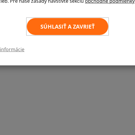
žieb. Pre naše zásady navštívte sekciu
obchodné podmienky
Kvalitná samolepka štátnej vlajky v rozmere 6
6
×
4 cm
SÚHLASIŤ A ZAVRIEŤ
 informácie