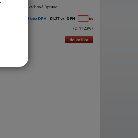
.
x4 cm. Odolná povrchová úprava.
€1,03 bez DPH
€1,27 vr. DPH
ks
(DPH 23%)
do košíka