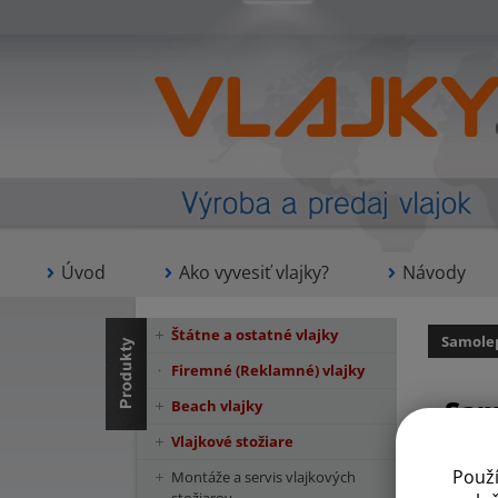
Úvod
Ako vyvesiť vlajky?
Návody
Štátne a ostatné vlajky
Samolep
Firemné (Reklamné) vlajky
Sam
Beach vlajky
Vlajkové stožiare
Použ
Montáže a servis vlajkových