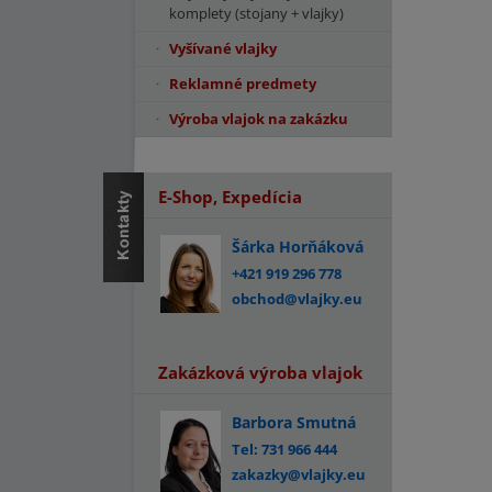
komplety (stojany + vlajky)
Vyšívané vlajky
Reklamné predmety
Výroba vlajok na zakázku
E-Shop, Expedícia
Šárka Horňáková
+421 919 296 778
obchod@vlajky.eu
Zakázková výroba vlajok
Barbora Smutná
Tel: 731 966 444
zakazky@vlajky.eu