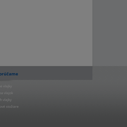
orúčame
e vlajky
ba vlajok
h vlajky
ové stožiare