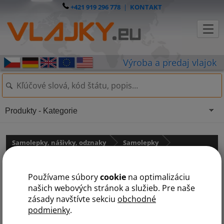
+421 919 296 778
|
KONTAKT
Produkty - Kategorie
Samolepky, nášivky, odznaky
Samolepky
Samolepky - štátne vlajky
Používame súbory
cookie
na optimalizáciu
Samolepka - vlajka Vatikán
našich webových stránok a služieb. Pre naše
zásady navštívte sekciu
obchodné
podmienky
.