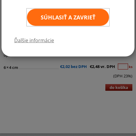
SÚHLASIŤ A ZAVRIEŤ
Kategórie:
Samolepky - štátne vlajky
Ďalšie informácie
Kvalitná samolepka štátnej vlajky v rozmere 6x4 cm. Odolná povrchová
úprava.
€2,02 bez DPH
€2,48 vr. DPH
ks
6
×
4 cm
(DPH 23%)
do košíka