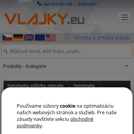
+421 919 296 778
|
KONTAKT
Produkty - Kategorie
Samolepky, nášivky, odznaky
Samolepky
Samolepky - štátne vlajky
Používame súbory
cookie
na optimalizáciu
Samolepka - vlajka Vietnam
našich webových stránok a služieb. Pre naše
zásady navštívte sekciu
obchodné
podmienky
.