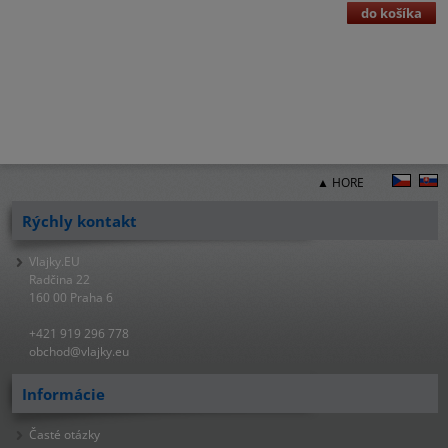
do košíka
▲ HORE
Rýchly kontakt
Vlajky.EU
Radčina 22
160 00 Praha 6
+421 919 296 778
obchod@vlajky.eu
Informácie
Časté otázky