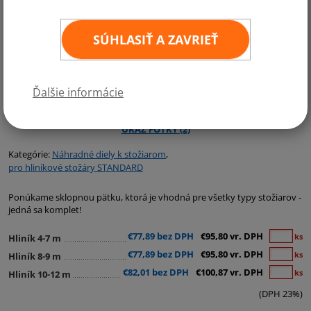
SÚHLASIŤ A ZAVRIEŤ
Ďalšie informácie
Kategórie:
Náhradné diely k stožiarom
,
pro hliníkové stožáry STANDARD
Ponúkame sklopnou pätku, ktorá je vhodná pre všetky typy stožiarov -
jedná sa komplet!
€77,89 bez DPH
€95,80 vr. DPH
ks
Hliník 4-7 m
€77,89 bez DPH
€95,80 vr. DPH
ks
Hliník 8-9 m
€82,01 bez DPH
€100,87 vr. DPH
ks
Hliník 10-12 m
(DPH 23%)