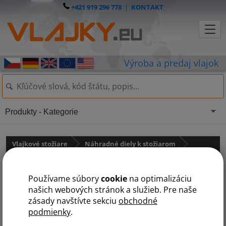
+421 919 296 778
|
KONTAKT
Produkty - Kategorie
Vlajkové stožiare
Náhradné diely k stožiarom
pro hliníkové stožáry STANDARD
Používame súbory
cookie
na optimalizáciu
Sklopná pätka komplet
našich webových stránok a služieb. Pre naše
zásady navštívte sekciu
obchodné
podmienky
.