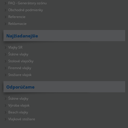
FAQ - Generátory ozónu
Obchodné podmienky
Referencie
Reklamacie
Najžiadanejšie
Vlajky SR
Štátne vlajky
Stolové vlajočky
Firemné vlajky
Stožiare vlajok
Odporúčame
Štátne vlajky
Výroba vlajok
Beach vlajky
Vlajkové stožiare