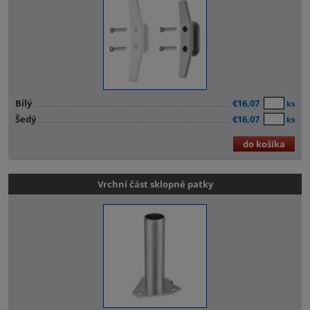
Bílý
€16,07
ks
Šedý
€16,07
ks
do košíka
Vrchní část sklopné patky