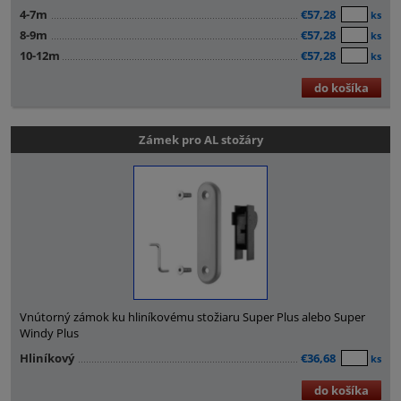
4-7m
€57,28
ks
8-9m
€57,28
ks
10-12m
€57,28
ks
do košíka
Zámek pro AL stožáry
Vnútorný zámok ku hliníkovému stožiaru Super Plus alebo Super
Windy Plus
Hliníkový
€36,68
ks
do košíka