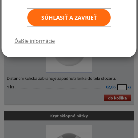
SÚHLASIŤ A ZAVRIEŤ
Distanční kulička
Ďalšie informácie
Distanční kulička zabraňuje zapadnutí lanka do těla stožáru.
1 ks
€2,06
ks
do košíka
Kryt sklopné pätky