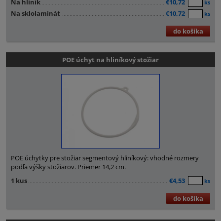
Na hliník
€10,72
ks
Na sklolaminát
€10,72
ks
do košíka
POE úchyt na hliníkový stožiar
POE úchytky pre stožiar segmentový hliníkový: vhodné rozmery
podľa výšky stožiarov. Priemer 14,2 cm.
1 kus
€4,53
ks
do košíka