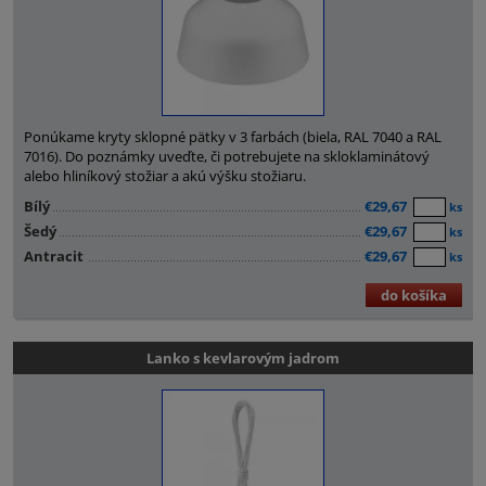
Ponúkame kryty sklopné pätky v 3 farbách (biela, RAL 7040 a RAL
7016). Do poznámky uveďte, či potrebujete na skloklaminátový
alebo hliníkový stožiar a akú výšku stožiaru.
Bílý
€29,67
ks
Šedý
€29,67
ks
Antracit
€29,67
ks
do košíka
Lanko s kevlarovým jadrom