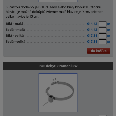
Súčasťou dodávky je POUZE šedý alebo biely klobúčik. Otočnú
hlavicu je možné dokúpiť. Priemer malé hlavice je 9 cm, priemer
veľké hlavice je 15 cm.
Bílá - malá
€14,42
ks
Šedá - malá
€14,42
ks
Bílá - velká
€17,31
ks
Šedá - velká
€17,31
ks
do košíka
POE úchyt k rameni SW