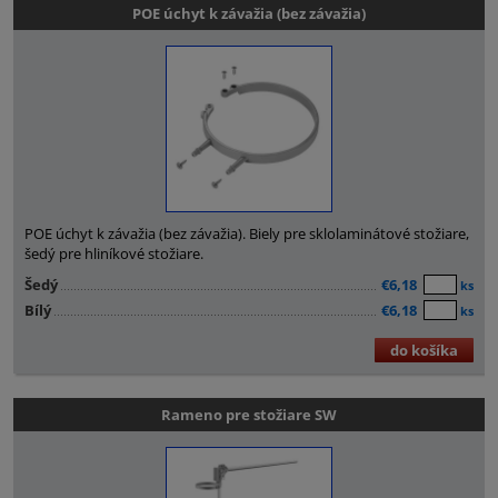
POE úchyt k závažia (bez závažia)
POE úchyt k závažia (bez závažia). Biely pre sklolaminátové stožiare,
šedý pre hliníkové stožiare.
Šedý
€6,18
ks
Bílý
€6,18
ks
do košíka
Rameno pre stožiare SW