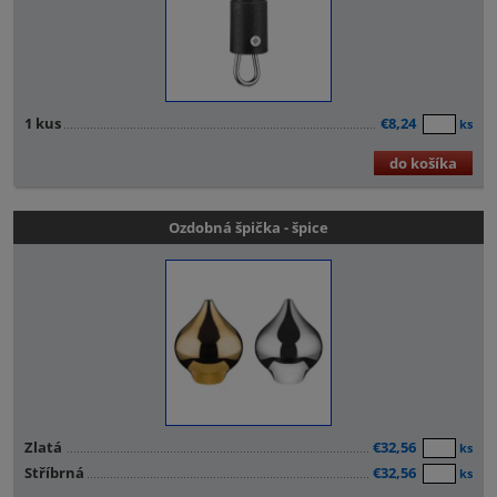
1 kus
€8,24
ks
do košíka
Ozdobná špička - špice
Zlatá
€32,56
ks
Stříbrná
€32,56
ks