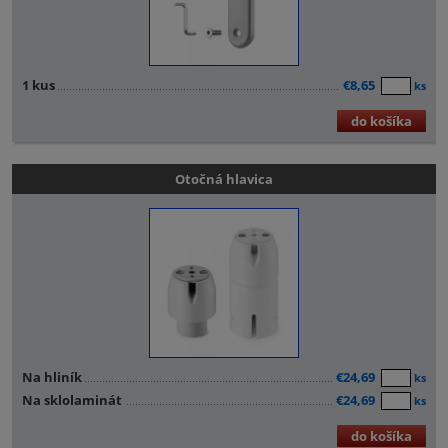
1 kus
€8,65
ks
do košíka
Otočná hlavica
Na hliník
€24,69
ks
Na sklolaminát
€24,69
ks
do košíka