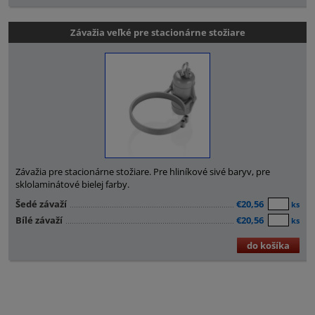
Závažia veľké pre stacionárne stožiare
Závažia pre stacionárne stožiare. Pre hliníkové sivé baryv, pre
sklolaminátové bielej farby.
Šedé závaží
€20,56
ks
Bílé závaží
€20,56
ks
do košíka