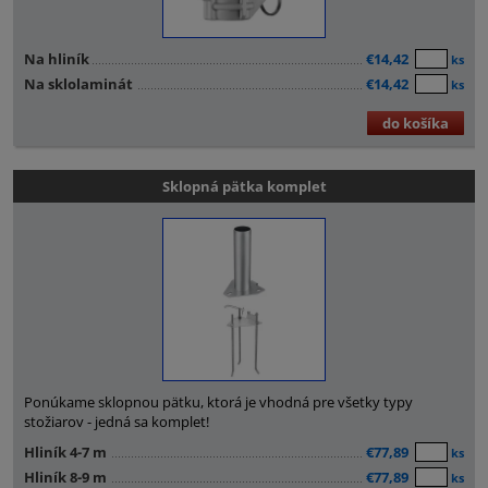
Na hliník
€14,42
ks
Na sklolaminát
€14,42
ks
do košíka
Sklopná pätka komplet
Ponúkame sklopnou pätku, ktorá je vhodná pre všetky typy
stožiarov - jedná sa komplet!
Hliník 4-7 m
€77,89
ks
Hliník 8-9 m
€77,89
ks