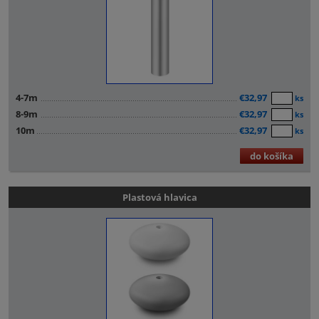
4-7m
€32,97
ks
8-9m
€32,97
ks
10m
€32,97
ks
do košíka
Plastová hlavica