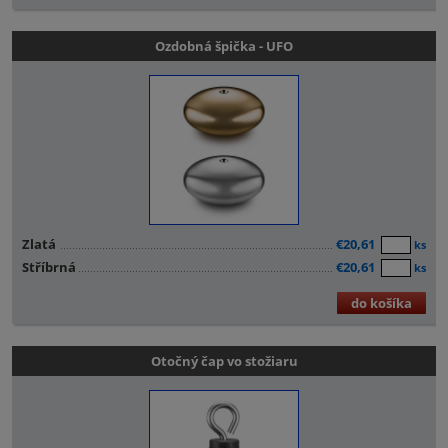
Ozdobná špička - UFO
Zlatá
€20,61
ks
Stříbrná
€20,61
ks
do košíka
Otočný čap vo stožiaru