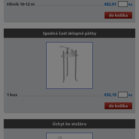
Hliník 10-12 m
€82,01
ks
do košíka
Spodná časť sklopné pätky
1 kus
€32,15
ks
do košíka
Úchyt ke stožáru