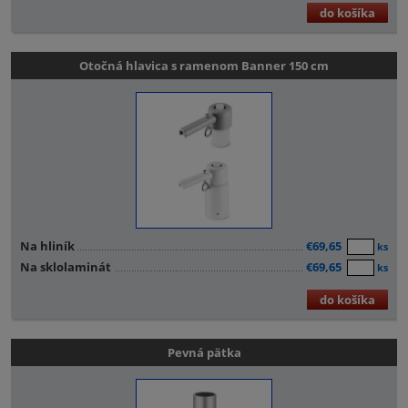
do košíka
Otočná hlavica s ramenom Banner 150 cm
Na hliník
€69,65
ks
Na sklolaminát
€69,65
ks
do košíka
Pevná pätka