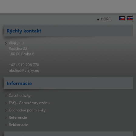
▲ HORE
Rýchly kontakt
Vlajky.EU
Radčina 22
160 00 Praha 6
+421 919 296 778
obchod@vlajky.eu
Informácie
Časté otázky
FAQ - Generátory ozónu
Obchodné podmienky
Referencie
Reklamacie