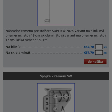
Náhradné rameno pre stožiare SUPER WINDY. Variant na hliník má
priemer úchytov 13 cm, sklolaminátová variant má priemer úchytov
17 cm. Délka ramene 150 cm
Na hliník
€57,70
ks
Na sklolaminát
€57,70
ks
do košíka
Spojka k rameni SW