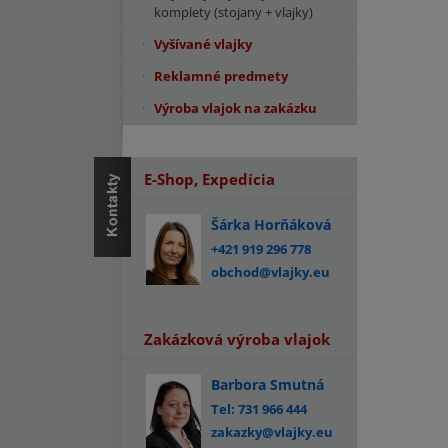
komplety (stojany + vlajky)
Vyšívané vlajky
Reklamné predmety
Výroba vlajok na zakázku
E-Shop, Expedícia
Šárka Horňáková
+421 919 296 778
obchod@vlajky.eu
Zakázková výroba vlajok
Barbora Smutná
Tel: 731 966 444
zakazky@vlajky.eu