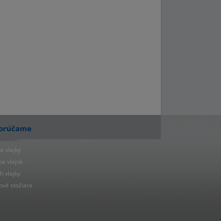
orúčame
e vlajky
ba vlajok
h vlajky
ové stožiare