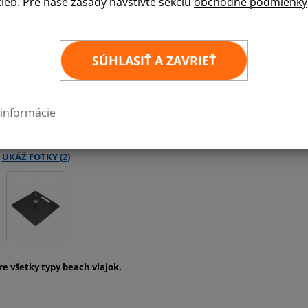
žieb. Pre naše zásady navštívte sekciu
obchodné podmienky
Stojaca doska s hmotnosťou 6,3 kg sa ponúka s
1 kus
SÚHLASIŤ A ZAVRIEŤ
 informácie
e všetky typy beach vlajok.