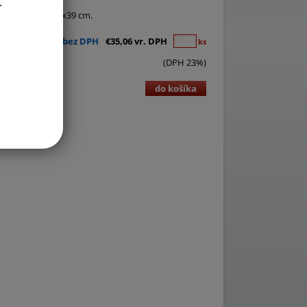
.
 rotátorom - 39x39 cm.
€28,50 bez DPH
€35,06 vr. DPH
ks
(DPH 23%)
do košíka