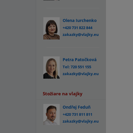
Olena Iurchenko
+420 731 822 844
zakazky@vlajky.eu
Petra Patočková
Tel: 720 551 155
zakazky@vlajky.eu
Stožiare na vlajky
Ondřej Feduň
+420 731 811 811
zakazky@vlajky.eu