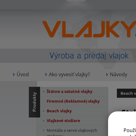
Úvod
Ako vyvesiť vlajky?
Návody
Štátne a ostatné vlajky
Beach v
Firemné (Reklamné) vlajky
Sto
Beach vlajky
Vlajkové stožiare
Použ
Montáže a servis vlajkových