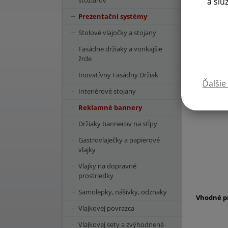
stožiarov
a slu
Prezentační systémy
Stolové vlajočky a stojany
Fasádne držiaky a vonkajšie
žrde
Inovatívny Fasádny Držiak
Ďalšie
Interiérové stojany
Reklamné bannery
Držiaky bannerov na stĺpy
Gastrovlaječky a papierové
vlajky
Vlajky na dopravné
prostriedky
Samolepky, nášivky, odznaky
Vhodné pr
Vlajkovej povrazca
Vlajkovej sety a zvýhodnené