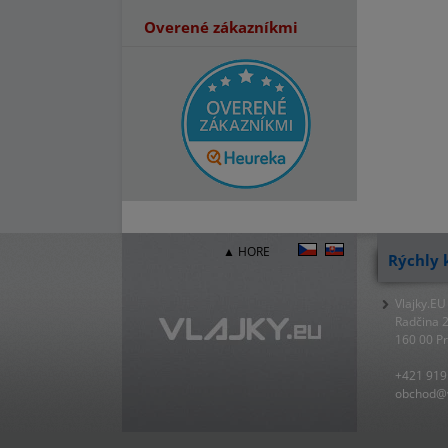
Overené zákazníkmi
▲ HORE
Rýchly 
Vlajky.EU
Radčina 
160 00 P
+421 919
obchod@v