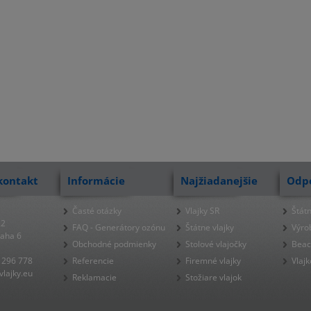
kontakt
Informácie
Najžiadanejšie
Odp
Časté otázky
Vlajky SR
Štátn
22
FAQ - Generátory ozónu
Štátne vlajky
Výro
raha 6
Obchodné podmienky
Stolové vlajočky
Beac
 296 778
Referencie
Firemné vlajky
Vlajk
lajky.eu
Reklamacie
Stožiare vlajok