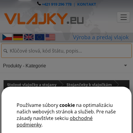
+421 919 296 778
|
KONTAKT
Produkty - Kategorie
Stolové vlajočky a stojany
Stojančeky k vlajočkám
Stojan kovový chrómovaný
Používame súbory
cookie
na optimalizáciu
luxusné
našich webových stránok a služieb. Pre naše
zásady navštívte sekciu
obchodné
podmienky
.