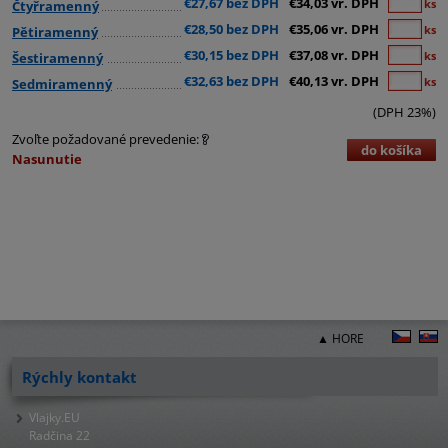
€27,67 bez DPH
€34,03 vr. DPH
ks
Čtyřramenný
€28,50 bez DPH
€35,06 vr. DPH
ks
Pětiramenný
€30,15 bez DPH
€37,08 vr. DPH
ks
Šestiramenný
€32,63 bez DPH
€40,13 vr. DPH
ks
Sedmiramenný
(DPH 23%)
Zvoľte požadované prevedenie:
do košíka
Nasunutie
▲ HORE
Rýchly kontakt
Vlajky.EU
Radčina 22