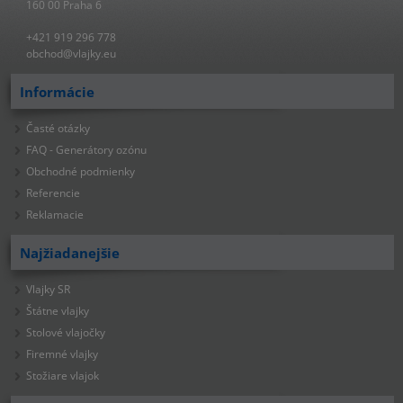
160 00 Praha 6
+421 919 296 778
obchod@vlajky.eu
Informácie
Časté otázky
FAQ - Generátory ozónu
Obchodné podmienky
Referencie
Reklamacie
Najžiadanejšie
Vlajky SR
Štátne vlajky
Stolové vlajočky
Firemné vlajky
Stožiare vlajok