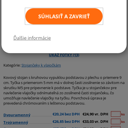
SÚHLASIŤ A ZAVRIEŤ
Ďalšie informácie
Kategórie:
Stojančeky k vlajočkám
Kovový stojan s kruhovou vypuklou podstavou z plechu o priemere 9
cm. Tyčka s priemerom 5 mm má v dolnej časti zosilnenie so závitom na
skrutku M5 pre pripevnenie k podstave. Tyčka je u stojančekov pre
navlečenie vlajočky odnímateľná zo zosilnené časti stojančeku, čo
umožňuje navlečenie vlajočky na tyčku. Povrchová úprava je
prevedená chrómovaním s leštenou podstavou.
€20,24 bez DPH
€24,90 vr. DPH
ks
Dvouramenný
€26,85 bez DPH
€33,03 vr. DPH
ks
Trojramenný