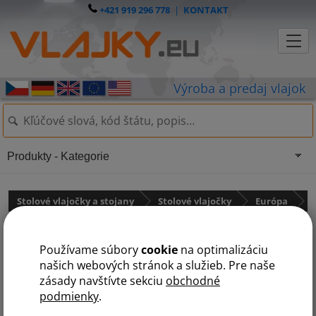
+421 919 296 778
|
KONTAKT
Produkty - Kategorie
Stolové vlajočky a stojany
Stolové vlajočky
Európa
Stolová vlajočka Ukrajiny
Používame súbory
cookie
na optimalizáciu
našich webových stránok a služieb. Pre naše
zásady navštívte sekciu
obchodné
podmienky
.