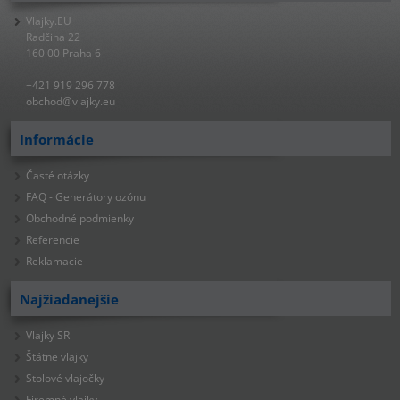
Vlajky.EU
Radčina 22
160 00 Praha 6
+421 919 296 778
obchod@vlajky.eu
Informácie
Časté otázky
FAQ - Generátory ozónu
Obchodné podmienky
Referencie
Reklamacie
Najžiadanejšie
Vlajky SR
Štátne vlajky
Stolové vlajočky
Firemné vlajky