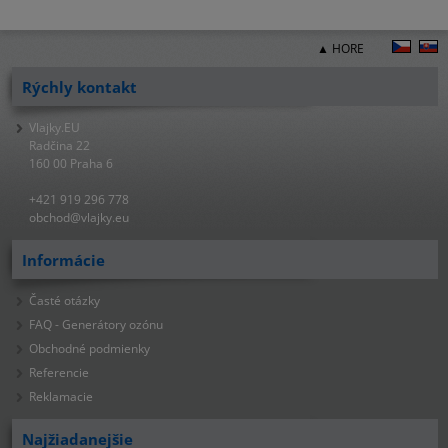
▲ HORE
Rýchly kontakt
Vlajky.EU
Radčina 22
160 00 Praha 6
+421 919 296 778
obchod@vlajky.eu
Informácie
Časté otázky
FAQ - Generátory ozónu
Obchodné podmienky
Referencie
Reklamacie
Najžiadanejšie