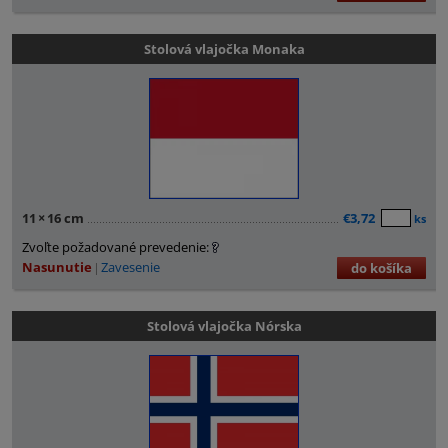
Stolová vlajočka Monaka
11
×
16 cm
€3,72
ks
Zvoľte požadované prevedenie:
Nasunutie
Zavesenie
do košíka
Stolová vlajočka Nórska