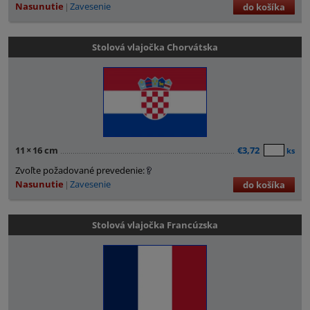
Nasunutie
Zavesenie
do košíka
Stolová vlajočka Chorvátska
11
×
16 cm
€3,72
ks
Zvoľte požadované prevedenie:
Nasunutie
Zavesenie
do košíka
Stolová vlajočka Francúzska