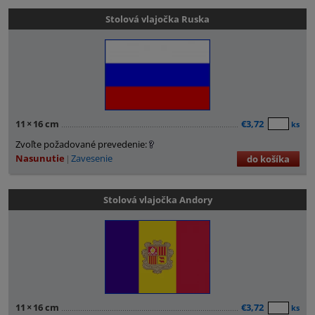
Stolová vlajočka Ruska
11
×
16 cm
€3,72
ks
Zvoľte požadované prevedenie:
Nasunutie
Zavesenie
do košíka
Stolová vlajočka Andory
11
×
16 cm
€3,72
ks