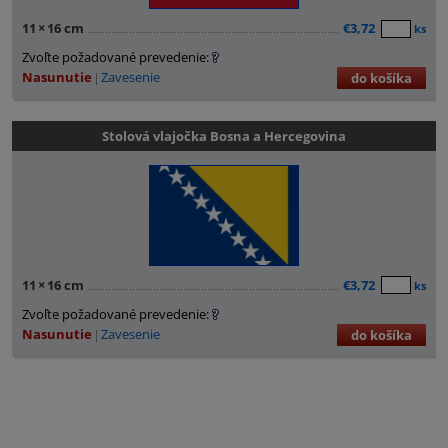
11
×
16 cm
€3,72
ks
Zvoľte požadované prevedenie:
Nasunutie
Zavesenie
do košíka
Stolová vlajočka Bosna a Hercegovina
11
×
16 cm
€3,72
ks
Zvoľte požadované prevedenie:
Nasunutie
Zavesenie
do košíka