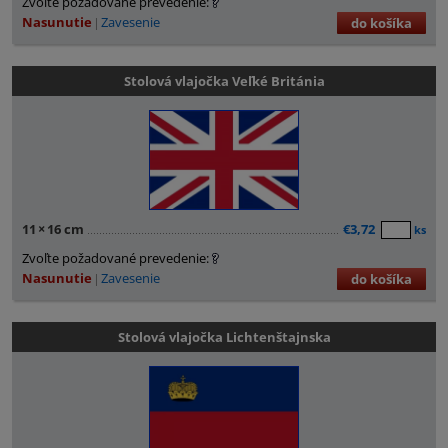
Zvoľte požadované prevedenie:
Nasunutie
Zavesenie
do košíka
Stolová vlajočka Veľké Británia
11
×
16 cm
€3,72
ks
Zvoľte požadované prevedenie:
Nasunutie
Zavesenie
do košíka
Stolová vlajočka Lichtenštajnska