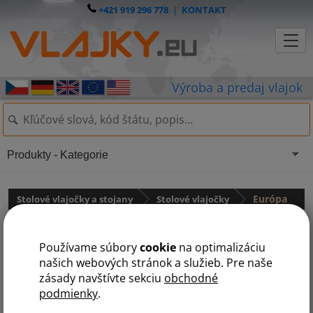
+421 919 296 778
|
KONTAKT
Produkty - Kategorie
Stolové vlajočky a stojany
Stolové vlajočky
Európa
Č
S
Používame súbory
cookie
na optimalizáciu
našich webových stránok a služieb. Pre naše
zásady navštívte sekciu
obchodné
Slovenská stolná vlajočka
podmienky
.