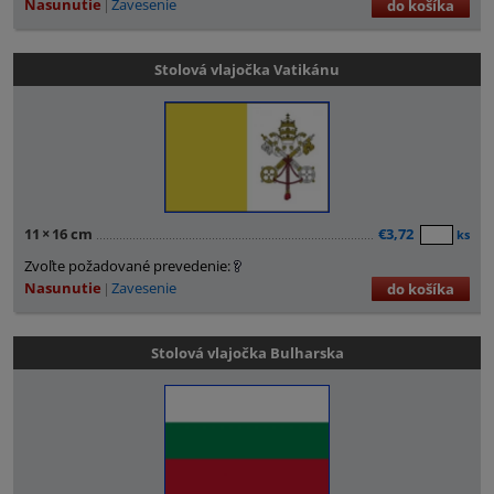
Nasunutie
Zavesenie
do košíka
Stolová vlajočka Vatikánu
11
×
16 cm
€3,72
ks
Zvoľte požadované prevedenie:
Nasunutie
Zavesenie
do košíka
Stolová vlajočka Bulharska