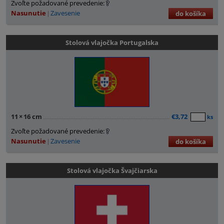
Zvoľte požadované prevedenie:
Nasunutie
Zavesenie
do košíka
Stolová vlajočka Portugalska
11
×
16 cm
€3,72
ks
Zvoľte požadované prevedenie:
Nasunutie
Zavesenie
do košíka
Stolová vlajočka Švajčiarska