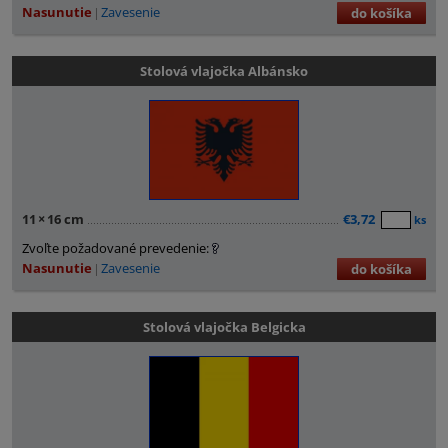
Nasunutie
Zavesenie
do košíka
Stolová vlajočka Albánsko
11
×
16 cm
€3,72
ks
Zvoľte požadované prevedenie:
Nasunutie
Zavesenie
do košíka
Stolová vlajočka Belgicka