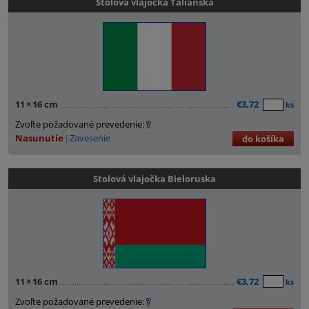
Stolová vlajočka Talianska
11
×
16 cm
€3,72
ks
Zvoľte požadované prevedenie:
Nasunutie
Zavesenie
do košíka
Stolová vlajočka Bieloruska
11
×
16 cm
€3,72
ks
Zvoľte požadované prevedenie: