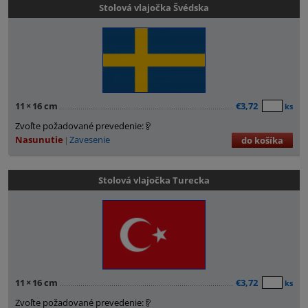
Stolová vlajočka Švédska
11
×
16 cm
€3,72
ks
Zvoľte požadované prevedenie:
Nasunutie
Zavesenie
do košíka
Stolová vlajočka Turecka
11
×
16 cm
€3,72
ks
Zvoľte požadované prevedenie: