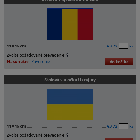
11
×
16 cm
€3,72
ks
Zvoľte požadované prevedenie:
Nasunutie
Zavesenie
do košíka
Stolová vlajočka Ukrajiny
11
×
16 cm
€3,72
ks
Zvoľte požadované prevedenie: