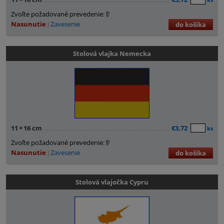
Zvoľte požadované prevedenie:
Nasunutie
Zavesenie
do košíka
Stolová vlajka Nemecka
11
×
16 cm
€3,72
ks
Zvoľte požadované prevedenie:
Nasunutie
Zavesenie
do košíka
Stolová vlajočka Cypru