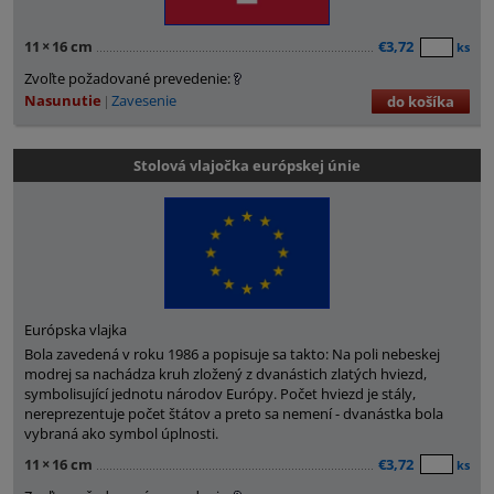
11
×
16 cm
€3,72
ks
Zvoľte požadované prevedenie:
Nasunutie
Zavesenie
do košíka
Stolová vlajočka európskej únie
Európska vlajka
Bola zavedená v roku 1986 a popisuje sa takto: Na poli nebeskej
modrej sa nachádza kruh zložený z dvanástich zlatých hviezd,
symbolisující jednotu národov Európy. Počet hviezd je stály,
nereprezentuje počet štátov a preto sa nemení - dvanástka bola
vybraná ako symbol úplnosti.
11
×
16 cm
€3,72
ks