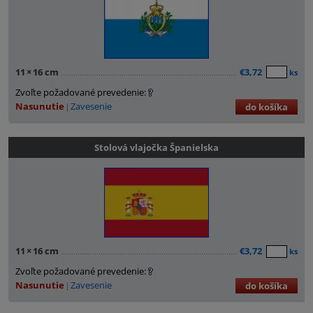
11
×
16 cm
€3,72
ks
Zvoľte požadované prevedenie:
Nasunutie
Zavesenie
do košíka
Stolová vlajočka Španielska
11
×
16 cm
€3,72
ks
Zvoľte požadované prevedenie:
Nasunutie
Zavesenie
do košíka