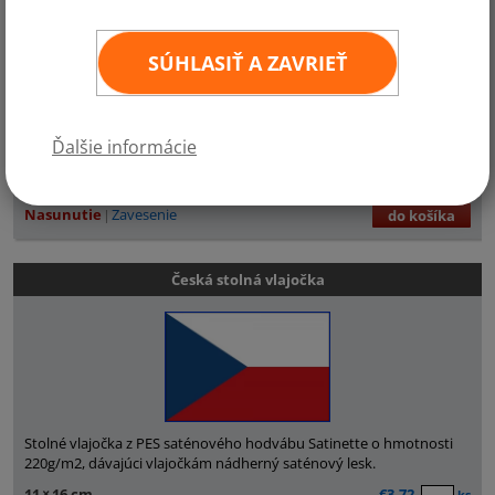
SÚHLASIŤ A ZAVRIEŤ
Stolná slovenská vlajočka z PES saténového hodvábu Satinette o
hmotnosti 220g/m2, dávajúci vlajočkám nádherný saténový lesk.
Ďalšie informácie
11
×
16 cm
€3,72
ks
Zvoľte požadované prevedenie:
Nasunutie
Zavesenie
do košíka
Česká stolná vlajočka
Stolné vlajočka z PES saténového hodvábu Satinette o hmotnosti
220g/m2, dávajúci vlajočkám nádherný saténový lesk.
11
×
16 cm
€3,72
ks