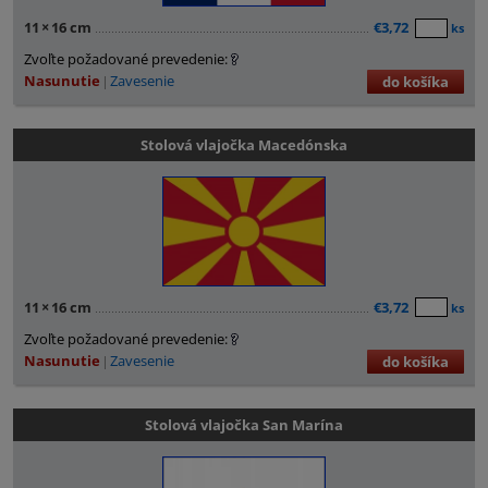
11
×
16 cm
€3,72
ks
Zvoľte požadované prevedenie:
Nasunutie
Zavesenie
do košíka
Stolová vlajočka Macedónska
11
×
16 cm
€3,72
ks
Zvoľte požadované prevedenie:
Nasunutie
Zavesenie
do košíka
Stolová vlajočka San Marína