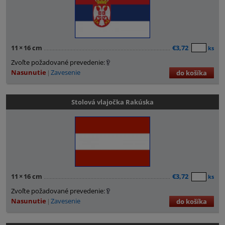
11
×
16 cm
€3,72
ks
Zvoľte požadované prevedenie:
Nasunutie
Zavesenie
do košíka
Stolová vlajočka Rakúska
11
×
16 cm
€3,72
ks
Zvoľte požadované prevedenie:
Nasunutie
Zavesenie
do košíka