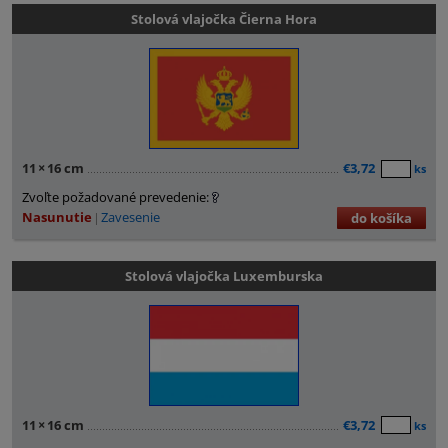
Stolová vlajočka Čierna Hora
11
×
16 cm
€3,72
ks
Zvoľte požadované prevedenie:
Nasunutie
Zavesenie
do košíka
Stolová vlajočka Luxemburska
11
×
16 cm
€3,72
ks