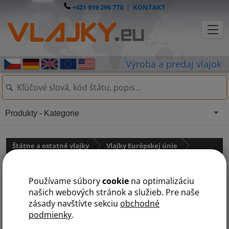
+421 919 296 778
|
KONTAKT
Produkty - Kategorie
Štátne a ostatné vlajky
Vlajky Európskej únie
Teleskopická tyč na vlajku - 120
Používame súbory
cookie
na optimalizáciu
cm
našich webových stránok a služieb. Pre naše
zásady navštívte sekciu
obchodné
podmienky
.