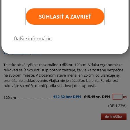
SÚHLASIŤ A ZAVRIEŤ
Ďalšie informácie
Kategórie:
Fasádne držiaky a vonkajšie žrde
,
Štátne a ostatné vlajky
,
Vlajky Európskej únie
Teleskopická tyčka s maximálnou dĺžkou 120 cm. Vďaka ergonomickej
rukoväti sa ľahko drží. Klip potom zaisťuje, že vlajka zostane bezpečne
na svojom mieste. V zloženom stave meria len 25 cm, čo uľahčuje jej
prenášanie a skladovanie. Vlajka nie je súčasťou balenia. Farebnosť
rukoväte sa môže meniť podľa skladovej dostupnosti.
€12,32 bez DPH
€15,15 vr. DPH
ks
120 cm
(DPH 23%)
do košíka