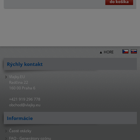
do košíka
▲ HORE
Rýchly kontakt
Vlajky.EU
Radčina 22
160 00 Praha 6
+421 919 296 778
obchod@vlajky.eu
Informácie
Časté otázky
FAQ - Generátory ozónu