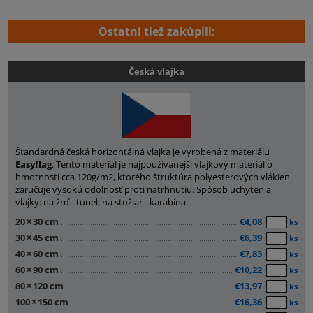
Ostatní tiež zakúpili:
Česká vlajka
Štandardná česká horizontálná vlajka je vyrobená z materiálu
Easyflag
. Tento materiál je najpoužívanejší vlajkový materiál o
hmotnosti cca 120g/m2, ktorého štruktúra polyesterových vlákien
zaručuje vysokú odolnosť proti natrhnutiu. Spôsob uchytenia
vlajky: na žrď - tunel, na stožiar - karabína.
20
×
30 cm
€4,08
ks
30
×
45 cm
€6,39
ks
40
×
60 cm
€7,83
ks
60
×
90 cm
€10,22
ks
80
×
120 cm
€13,97
ks
100
×
150 cm
€16,36
ks