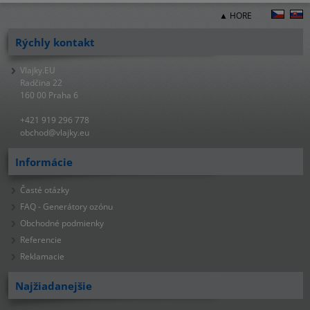
▲ HORE
Rýchly kontakt
Vlajky.EU
Radčina 22
160 00 Praha 6
+421 919 296 778
obchod@vlajky.eu
Informácie
Časté otázky
FAQ - Generátory ozónu
Obchodné podmienky
Referencie
Reklamacie
Najžiadanejšie