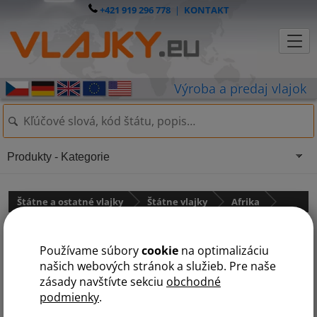
+421 919 296 778
|
KONTAKT
Produkty - Kategorie
Štátne a ostatné vlajky
Štátne vlajky
Afrika
Burkina
Používame súbory
cookie
na optimalizáciu
našich webových stránok a služieb. Pre naše
zásady navštívte sekciu
obchodné
podmienky
.